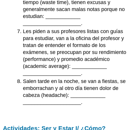
tiempo
(waste time),
tienen excusas y
generalmente sacan malas notas porque no
estudian:
____________
____________________.
Les piden a sus profesores listas con guías
para estudiar, van a la oficina del profesor y
tratan de entender el formato de los
exámenes, se preocupan por su rendimiento
(performance)
y promedio académico
(academic average): ____________
____________________.
Salen tarde en la noche, se van a fiestas, se
emborrachan y al otro día tienen dolor de
cabeza
(headache): ____________
____________________.
Actividades: Ser y Estar I/ ¿Cómo?