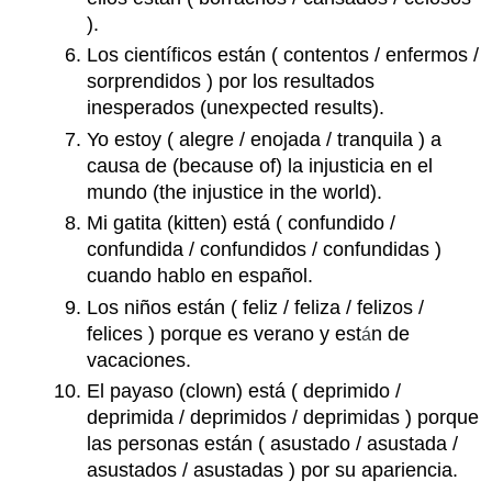
B.
).
¿Cómo
Los científicos están ( contentos / enfermos /
es?
¿Cómo
sorprendidos ) por los resultados
está
inesperados (unexpected results).
ahora?
Yo estoy ( alegre / enojada / tranquila ) a
causa de (because of) la injusticia en el
Actividades:
mundo (the injustice in the world).
Conjunciones
coordinadas/
Mi gatita (kitten) está ( confundido /
Porque
confundida / confundidos / confundidas )
&
cuando hablo en español.
question
Los niños están ( feliz / feliza / felizos /
word
por
felices ) porque es verano y est
n de
á
que
vacaciones.
A.
El payaso (clown) está ( deprimido /
¿Estás
deprimida / deprimidos / deprimidas ) porque
triste
las personas están ( asustado / asustada /
or
asustados / asustadas ) por su apariencia.
feliz?
¿Por