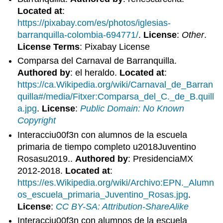
Located at
:
https://pixabay.com/es/photos/iglesias-
barranquilla-colombia-694771/
.
License
:
Other
.
License Terms
: Pixabay License
Comparsa del Carnaval de Barranquilla.
Authored by
: el heraldo.
Located at
:
https://ca.Wikipedia.org/wiki/Carnaval_de_Barran
quilla#/media/Fitxer:Comparsa_del_C._de_B.quill
a.jpg
.
License
:
Public Domain: No Known
Copyright
Interacciu00f3n con alumnos de la escuela
primaria de tiempo completo u2018Juventino
Rosasu2019..
Authored by
: PresidenciaMX
2012-2018.
Located at
:
https://es.Wikipedia.org/wiki/Archivo:EPN._Alumn
os_escuela_primaria_Juventino_Rosas.jpg
.
License
:
CC BY-SA: Attribution-ShareAlike
Interacciu00f3n con alumnos de la escuela