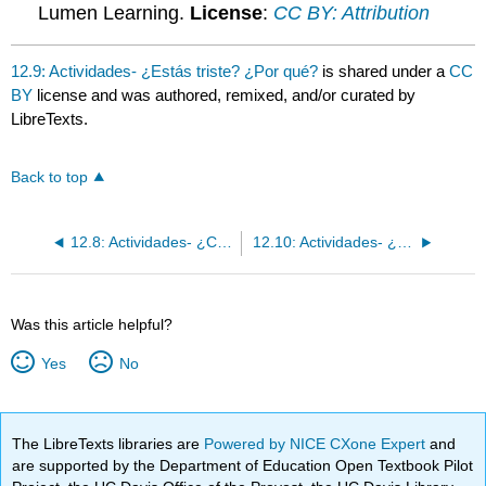
Lumen Learning.
License
:
CC BY: Attribution
12.9: Actividades- ¿Estás triste? ¿Por qué?
is shared under a
CC
BY
license and was authored, remixed, and/or curated by
LibreTexts.
Back to top
12.8: Actividades- ¿Cómo pasas tu tiempo libre?
12.10: Actividades- ¿Cuál es tu comida favorita?
Was this article helpful?
Yes
No
The LibreTexts libraries are
Powered by NICE CXone Expert
and
are supported by the Department of Education Open Textbook Pilot