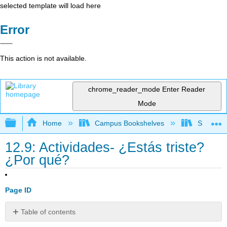
selected template will load here
Error
This action is not available.
chrome_reader_mode
Enter Reader
Mode
Expand/collapse global hierarchy
Home
Campus Bookshelves
Skyline 
12.9: Actividades- ¿Estás triste?
¿Por qué?
Page ID
Table of contents