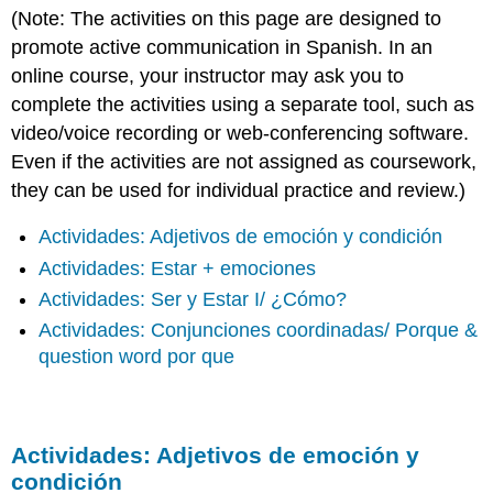
(Note: The activities on this page are designed to
Actividades:
promote active communication in Spanish. In an
Adjetivos
de
online course, your instructor may ask you to
emoción
complete the activities using a separate tool, such as
y
video/voice recording or web-conferencing software.
condición
Even if the activities are not assigned as coursework,
A.
Emociones
they can be used for individual practice and review.)
y
condiciones
Actividades: Adjetivos de emoción y condición
Actividades: Estar + emociones
Actividades:
Actividades: Ser y Estar I/ ¿Cómo?
Estar
+
Actividades: Conjunciones coordinadas/ Porque &
emociones
question word por que
B.
¿Qué
les
pasa
Actividades: Adjetivos de emoción y
a
condición
los