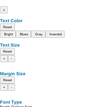
x
Text Color
Reset
Bright
Blues
Gray
Inverted
Text Size
Reset
+
-
Margin Size
Reset
+
-
Font Type
Enable Dyslexic Font