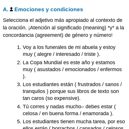
estudiantes
A.
Emociones y condiciones
hoy
en
Selecciona el adjetivo más apropiado al contexto de
clase?
la oración. ¡Atención al significado (meaning) *y* a la
C.
concordancia (agreement) de género y número!
¿Cómo
son
los
Voy a los funerales de mi abuela y estoy
estudiantes?
muy ( alegre / interesado / triste ).
La Copa Mundial es este año y estamos
Actividades:
muy ( asustados / emocionados / enfermos
Ser
).
y
Estar
Los estudiantes están ( frustrados / sanos /
I/
tranquilos ) porque sus libros de texto son
¿Cómo?
tan caros (so expensive).
A.
Tú corres y nadas mucho– debes estar (
¿Cómo
celosa / en buena forma / enamorada ).
eres?
¿Cómo
Los estudiantes tienen mucha tarea, por eso
estás?
ellos están ( borrachos / cansados / celosos