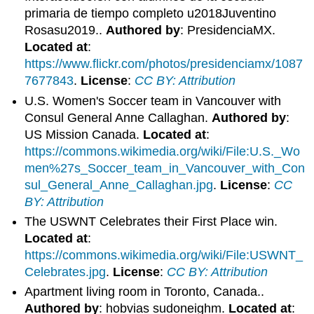
primaria de tiempo completo u2018Juventino
Rosasu2019..
Authored by
: PresidenciaMX.
Located at
:
https://www.flickr.com/photos/presidenciamx/1087
7677843
.
License
:
CC BY: Attribution
U.S. Women's Soccer team in Vancouver with
Consul General Anne Callaghan.
Authored by
:
US Mission Canada.
Located at
:
https://commons.wikimedia.org/wiki/File:U.S._Wo
men%27s_Soccer_team_in_Vancouver_with_Con
sul_General_Anne_Callaghan.jpg
.
License
:
CC
BY: Attribution
The USWNT Celebrates their First Place win.
Located at
:
https://commons.wikimedia.org/wiki/File:USWNT_
Celebrates.jpg
.
License
:
CC BY: Attribution
Apartment living room in Toronto, Canada..
Authored by
: hobvias sudoneighm.
Located at
: