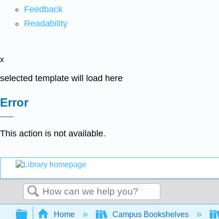
Feedback
Readability
x
selected template will load here
Error
This action is not available.
Search
Expand/collapse global hierarchy
Home
Campus Bookshelves