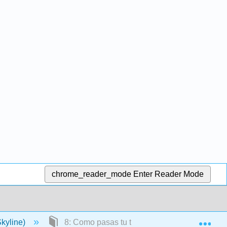
chrome_reader_mode
Enter Reader Mode
Exp
kyline)
8: Como pasas tu tiempo libre