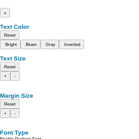
x
Text Color
Reset
Bright
Blues
Gray
Inverted
Text Size
Reset
+
-
Margin Size
Reset
+
-
Font Type
Enable Dyslexic Font