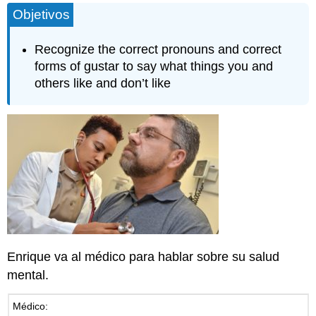
Objetivos
de
análisis:
Preguntas
Recognize the correct pronouns and correct
de
forms of gustar to say what things you and
análisis:
others like and don’t like
Contributors
and
Attributions
Enrique va al médico para hablar sobre su salud
mental.
Médico: