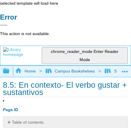
selected template will load here
Error
This action is not available.
chrome_reader_mode
Enter Reader
Mode
Expand/collapse global hierarchy
Home
Campus Bookshelves
Skyline 
8.5: En contexto- El verbo gustar +
sustantivos
Page ID
Table of contents
Preguntas