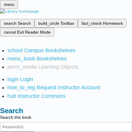
menu
search
Search
build_circle
Toolbar
fact_check
Homework
cancel
Exit Reader Mode
school
Campus Bookshelves
menu_book
Bookshelves
perm_media
Learning Objects
login
Login
how_to_reg
Request Instructor Account
hub
Instructor Commons
Search
Search this book