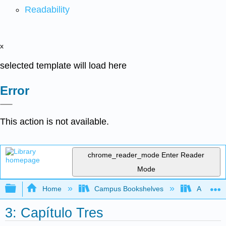
Readability
x
selected template will load here
Error
This action is not available.
chrome_reader_mode
Enter Reader
Mode
Expand/collapse global hierarchy
Home
Campus Bookshelves
Aurora Un
3: Capítulo Tres