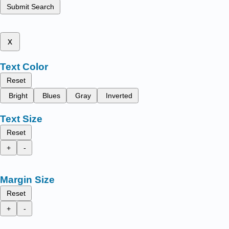
Submit Search
x
Text Color
Reset
Bright
Blues
Gray
Inverted
Text Size
Reset
+
-
Margin Size
Reset
+
-