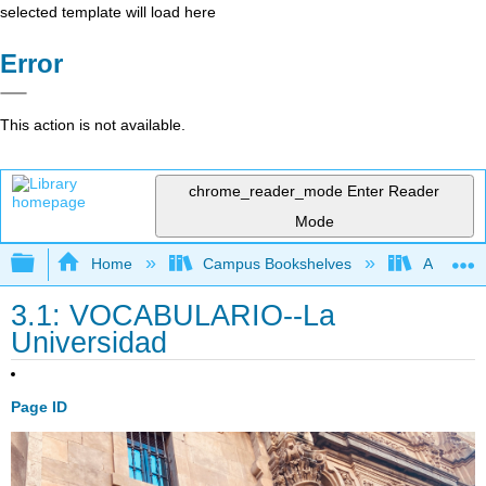
selected template will load here
Error
This action is not available.
chrome_reader_mode
Enter Reader
Mode
Expand/collapse global hierarchy
Home
Campus Bookshelves
Aurora Un
3.1: VOCABULARIO--La
Universidad
Page ID