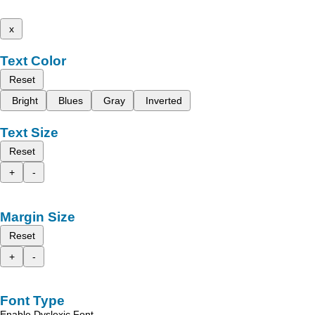
x
Text Color
Reset
Bright
Blues
Gray
Inverted
Text Size
Reset
+
-
Margin Size
Reset
+
-
Font Type
Enable Dyslexic Font