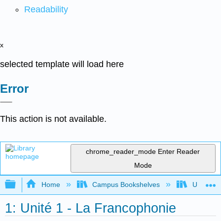
Readability
x
selected template will load here
Error
This action is not available.
chrome_reader_mode
Enter Reader
Mode
Expand/collapse global hierarchy
Home
Campus Bookshelves
Universit
1: Unité 1 - La Francophonie