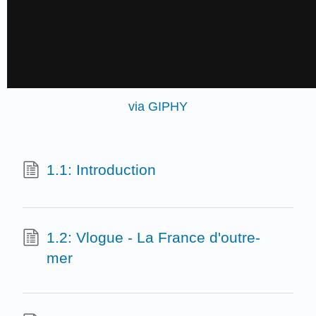
via GIPHY
1.1: Introduction
1.2: Vlogue - La France d'outre-
mer