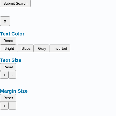
Submit Search
x
Text Color
Reset
Bright
Blues
Gray
Inverted
Text Size
Reset
+
-
Margin Size
Reset
+
-