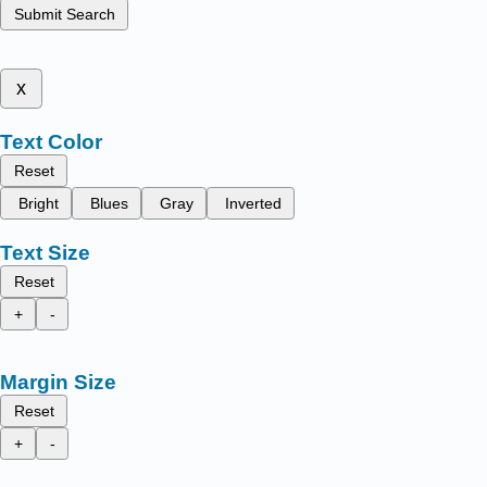
Submit Search
x
Text Color
Reset
Bright
Blues
Gray
Inverted
Text Size
Reset
+
-
Margin Size
Reset
+
-