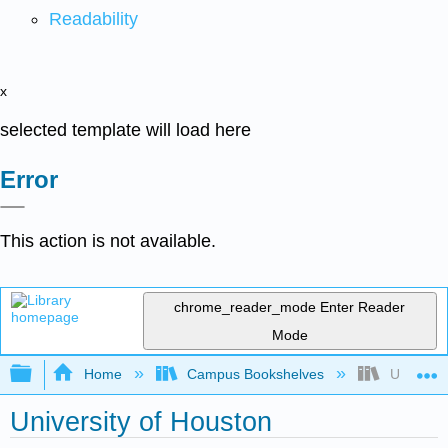
Readability
x
selected template will load here
Error
This action is not available.
chrome_reader_mode
Enter Reader
Mode
Expand/collapse global hierarchy
Home
Campus Bookshelves
Universit
University of Houston