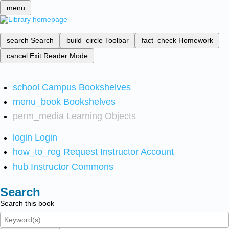
menu
search
Search
build_circle
Toolbar
fact_check
Homework
cancel
Exit Reader Mode
school
Campus Bookshelves
menu_book
Bookshelves
perm_media
Learning Objects
login
Login
how_to_reg
Request Instructor Account
hub
Instructor Commons
Search
Search this book