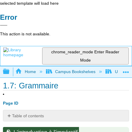
selected template will load here
Error
This action is not available.
chrome_reader_mode
Enter Reader
Mode
Expand/collapse global hierarchy
Home
Campus Bookshelves
Universit
1.7: Grammaire
Page ID
Table of contents
L'introduction
à