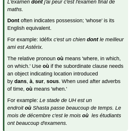
L'examen
dont
j'ai peur c'est l'examen final de
maths.
Dont
often indicates possession; 'whose' is its
English equivalent.
For example: Idéfix
c'est un chien
dont
le meilleur
ami est Astérix.
The relative pronoun
où
means 'where, in which,
on which.' Use
où
if the subordinate clause needs
an object indicating location introduced
by
dans
,
à
,
sur
,
sous
. When used after adverbs
of time,
où
means 'when.'
For example:
Le stade de UH est un
endroit
où
Shasta passe beaucoup de temps. Le
mois de décembre c'est le mois
où
les étudiants
ont beaucoup d'examens.