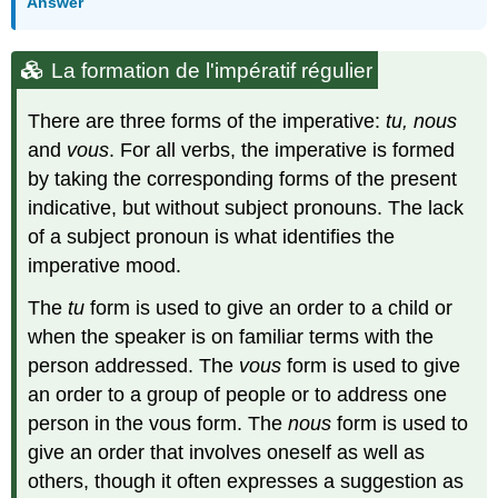
Answer
ER
et
IR
La formation de l'impératif régulier
(ouvrir)
La
There are three forms of the imperative:
tu, nous
formation
and
vous
. For all verbs, the imperative is formed
de
by taking the corresponding forms of the present
l'impératif
irrégulier
indicative, but without subject pronouns. The lack
L'impératif
of a subject pronoun is what identifies the
des
imperative mood.
verbes
pronominaux
The
tu
form is used to give an order to a child or
Les
when the speaker is on familiar terms with the
ordres
person addressed. The
vous
form is used to give
au
négatif
an order to a group of people or to address one
Remplissez
person in the vous form. The
nous
form is used to
les
give an order that involves oneself as well as
blancs
others, though it often expresses a suggestion as
avec