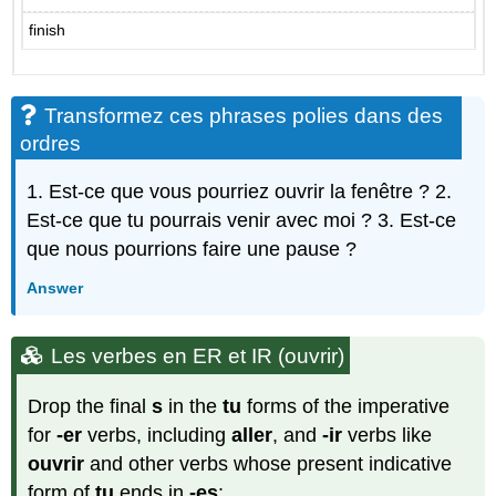
pronoms
finish
relatifs
qui
et
que
Transformez ces phrases polies dans des
QUI
ordres
ou
QUE
1. Est-ce que vous pourriez ouvrir la fenêtre ? 2.
?
Les
Est-ce que tu pourrais venir avec moi ? 3. Est-ce
pronoms
que nous pourrions faire une pause ?
relatifs
dont
Answer
et
où
Les verbes en ER et IR (ouvrir)
Dont
ou
Où
Drop the final
s
in the
tu
forms of the imperative
?
for
-er
verbs, including
aller
, and
-ir
verbs like
ouvrir
and other verbs whose present indicative
form of
tu
ends in
-es
: