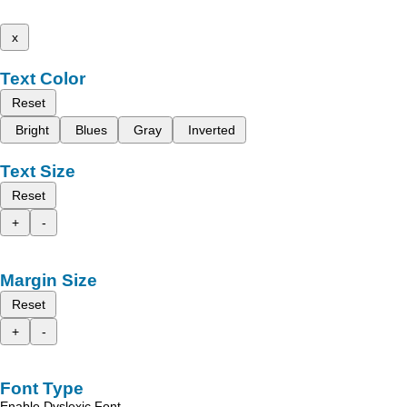
x
Text Color
Reset
Bright
Blues
Gray
Inverted
Text Size
Reset
+
-
Margin Size
Reset
+
-
Font Type
Enable Dyslexic Font