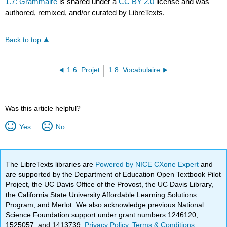
1.7: Grammaire
is shared under a
CC BY 2.0
license and was
authored, remixed, and/or curated by LibreTexts.
Back to top
1.6: Projet
1.8: Vocabulaire
Was this article helpful?
Yes
No
The LibreTexts libraries are
Powered by NICE CXone Expert
and
are supported by the Department of Education Open Textbook Pilot
Project, the UC Davis Office of the Provost, the UC Davis Library,
the California State University Affordable Learning Solutions
Program, and Merlot. We also acknowledge previous National
Science Foundation support under grant numbers 1246120,
1525057, and 1413739.
Privacy Policy
.
Terms & Conditions
.