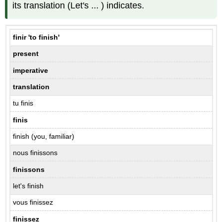
les
its translation (Let's ... ) indicates.
verbes
entre
parenthèses
finir
'to finish'
à
l'imperatif
present
Les
imperative
pronoms
compléments
translation
d'objet
tu finis
avec
l'impératif
finis
Traduisez
les
finish (you, familiar)
phrases
nous finissons
suivantes.
Utilisez
finissons
la
forme
let's finish
informelle
vous finissez
tu
Les
finissez