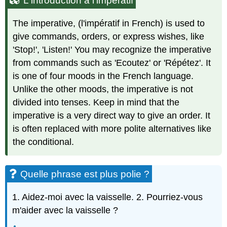
L'introduction à l'impératif
l'impératif
Quelle
The imperative, (l'impératif in French) is used to
phrase
give commands, orders, or express wishes, like
est
'Stop!', 'Listen!' You may recognize the imperative
plus
polie
from commands such as 'Ecoutez' or 'Répétez'. It
?
is one of four moods in the French language.
La
Unlike the other moods, the imperative is not
formation
divided into tenses. Keep in mind that the
de
l'impératif
imperative is a very direct way to give an order. It
régulier
is often replaced with more polite alternatives like
Transformez
the conditional.
ces
phrases
polies
Quelle phrase est plus polie ?
dans
des
ordres
1. Aidez-moi avec la vaisselle. 2. Pourriez-vous
Les
m'aider avec la vaisselle ?
verbes
en