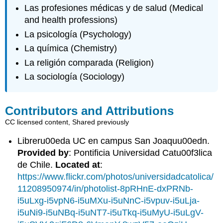
Las profesiones médicas y de salud (Medical
and health professions)
La psicología (Psychology)
La química (Chemistry)
La religión comparada (Religion)
La sociología (Sociology)
Contributors and Attributions
CC licensed content, Shared previously
Libreru00eda UC en campus San Joaquu00edn.
Provided by
: Pontificia Universidad Catu00f3lica
de Chile.
Located at
:
https://www.flickr.com/photos/universidadcatolica/
11208950974/in/photolist-8pRHnE-dxPRNb-
i5uLxg-i5vpN6-i5uMXu-i5uNnC-i5vpuv-i5uLja-
i5uNi9-i5uNBq-i5uNT7-i5uTkq-i5uMyU-i5uLgV-