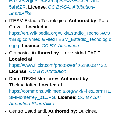
i5uSVY-2gjF6D8-6VmapY-8wzV57-oeQziH-
5ah6ZR
.
License
:
CC BY-SA: Attribution-
ShareAlike
ITESM Estadio Tecnologico.
Authored by
: Pato
Garza .
Located at
:
https://en.Wikipedia.org/wiki/Estadio_Tecnol%C3
%B3gico#/media/File:ITESM_Estadio_Tecnologic
o.jpg
.
License
:
CC BY: Attribution
Gimnasio.
Authored by
: Universidad EAFIT.
Located at
:
https://www.flickr.com/photos/eafit/6190037432
.
License
:
CC BY: Attribution
Dorm ITESM Monterrey.
Authored by
:
Thelmadatter.
Located at
:
https://commons.wikimedia.org/wiki/File:DormITE
SMMonterrey_01.JPG
.
License
:
CC BY-SA:
Attribution-ShareAlike
Centro Estudiantil.
Authored by
: Dulcinea