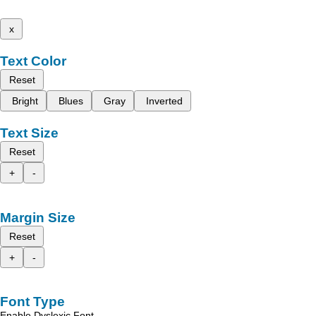
x
Text Color
Reset
Bright
Blues
Gray
Inverted
Text Size
Reset
+
-
Margin Size
Reset
+
-
Font Type
Enable Dyslexic Font