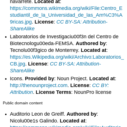
navarrete.
Located at
:
https://commons.wikimedia.org/wiki/File:Centro_E
studiantil_de_la_Universidad_de_las_Am%C3%A
9ricas.jpg
.
License
:
CC BY-SA: Attribution-
ShareAlike
Laboratorios de Investigaciu00f3n del Centro de
Biotecnologu00eda-FEMSA.
Authored by
:
Tecnolu00f3gico de Monterrey.
Located at
:
https://es.Wikipedia.org/wiki/Archivo:Laboratorios_
CB.jpg
.
License
:
CC BY-SA: Attribution-
ShareAlike
Icons.
Provided by
: Noun Project.
Located at
:
http://thenounproject.com
.
License
:
CC BY:
Attribution
.
License Terms
: NounPro license
Public domain content
Auditorio Leon de Greiff.
Authored by
:
Nicolu00e1s Galindo.
Located at
: