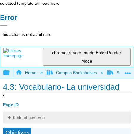
selected template will load here
Error
This action is not available.
chrome_reader_mode
Enter Reader
Mode
Expand/collapse global hierarchy
Home
Campus Bookshelves
Skyline 
4.3: Vocabulario- La universidad
Page ID
Table of contents
Lugares
Objetivos
de