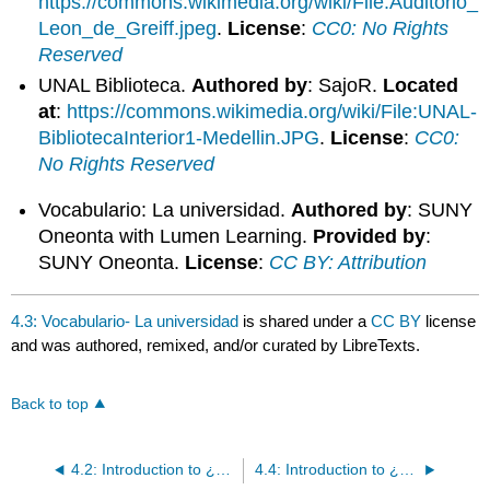
https://commons.wikimedia.org/wiki/File:Auditorio_
Leon_de_Greiff.jpeg
.
License
:
CC0: No Rights
Reserved
UNAL Biblioteca.
Authored by
: SajoR.
Located
at
:
https://commons.wikimedia.org/wiki/File:UNAL-
BibliotecaInterior1-Medellin.JPG
.
License
:
CC0:
No Rights Reserved
Vocabulario: La universidad.
Authored by
: SUNY
Oneonta with Lumen Learning.
Provided by
:
SUNY Oneonta.
License
:
CC BY: Attribution
4.3: Vocabulario- La universidad
is shared under a
CC BY
license
and was authored, remixed, and/or curated by LibreTexts.
Back to top
4.2: Introduction to ¿Descansas en la residencia estudiantil?
4.4: Introduction to ¿Tienes una clase por la noche?