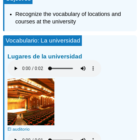
la
universidad
Recognize the vocabulary of locations and
Vocabulario
courses at the university
de
la
universidad
Vocabulario: La universidad
Los
cursos
Lugares de la universidad
en
la
universidad
Text
only
version:
Lugares
de
la
universidad
(Places
at
El auditorio
the