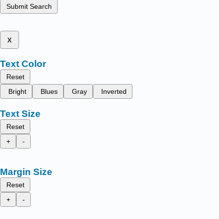
Submit Search
x
Text Color
Reset
Bright
Blues
Gray
Inverted
Text Size
Reset
+
-
Margin Size
Reset
+
-