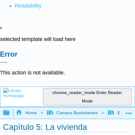
Readability
x
selected template will load here
Error
This action is not available.
chrome_reader_mode
Enter Reader
Mode
Expand/collapse global hierarchy
Home
Campus Bookshelves
Evergree
Capítulo 5: La vivienda