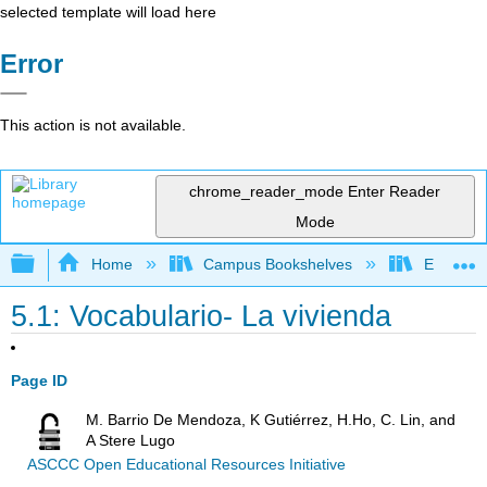
selected template will load here
Error
This action is not available.
chrome_reader_mode
Enter Reader
Mode
Expand/collapse global hierarchy
Home
Campus Bookshelves
Evergree
5.1: Vocabulario- La vivienda
Page ID
M. Barrio De Mendoza, K Gutiérrez, H.Ho, C. Lin, and
A Stere Lugo
ASCCC Open Educational Resources Initiative