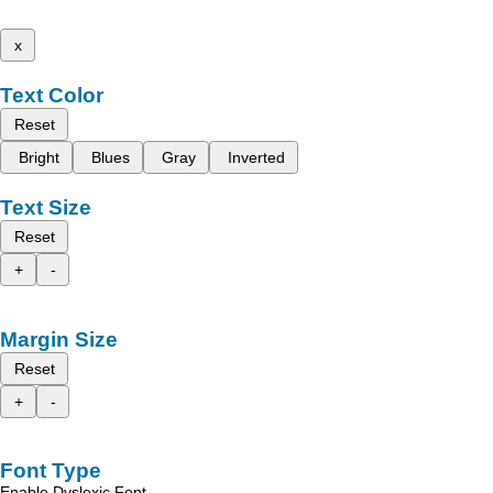
x
Text Color
Reset
Bright
Blues
Gray
Inverted
Text Size
Reset
+
-
Margin Size
Reset
+
-
Font Type
Enable Dyslexic Font