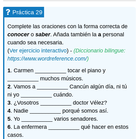
Práctica 29
Complete las oraciones con la forma correcta de
conocer
o
saber
. Añada también la
a
personal
cuando sea necesaria.
(
Ver ejercicio interactivo
) -
(Diccionario bilingue:
https://www.wordreference.com/
)
1
. Carmen __________ tocar el piano y
__________ muchos músicos.
2
. Vamos a __________ Cancún algún día, ni tú
ni yo __________ cuándo.
3
. ¿Vosotros __________ doctor Vélez?
4
. Nadie __________ porqué somos así.
5
. Yo __________ varios senadores.
6
. La enfermera __________ qué hacer en estos
casos.