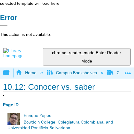
selected template will load here
Error
This action is not available.
chrome_reader_mode
Enter Reader
Mode
Expand/collapse global hierarchy
Home
Campus Bookshelves
Cañada 
10.12: Conocer vs. saber
Page ID
Enrique Yepes
Bowdoin College, Colegiatura Colombiana, and
Universidad Pontificia Bolivariana