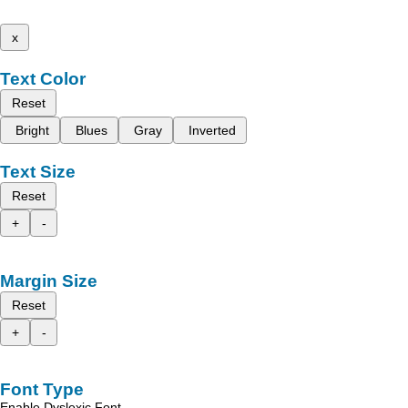
x
Text Color
Reset
Bright
Blues
Gray
Inverted
Text Size
Reset
+
-
Margin Size
Reset
+
-
Font Type
Enable Dyslexic Font