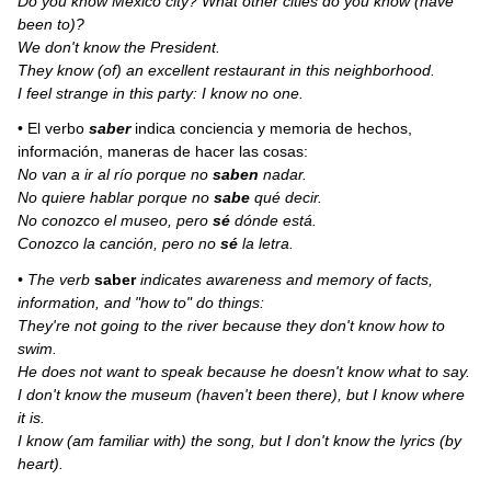
Do you know Mexico city? What other cities do you know (have
been to)?
We don't know the President.
They know (of) an excellent restaurant in this neighborhood.
I feel strange in this party: I know no one.
• El verbo
saber
indica conciencia y memoria de hechos,
información, maneras de hacer las cosas:
No van a ir al río porque no
saben
nadar.
No quiere hablar porque no
sabe
qué decir.
No conozco el museo, pero
sé
dónde está.
Conozco la canción, pero no
sé
la letra.
• The verb
saber
indicates awareness and memory of facts,
information, and "how to" do things:
They're not going to the river because they don't know how to
swim.
He does not want to speak because he doesn't know what to say.
I don't know the museum (haven't been there), but I know where
it is.
I know (am familiar with) the song, but I don't know the lyrics (by
heart).