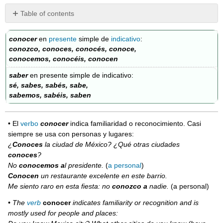
Table of contents
¡A
practicar!
conocer
en
presente
simple de
indicativo
:
conozco, conoces, conocés, conoce,
Práctica
conocemos, conocéis, conocen
29
Práctica
saber
en presente simple de indicativo:
interactiva
sé, sabes, sabés, sabe,
sabemos, sabéis, saben
• El
verbo
conocer
indica familiaridad o reconocimiento. Casi
siempre se usa con personas y lugares:
¿
Conoces
la ciudad de México? ¿Qué otras ciudades
conoces
?
No
conocemos
a
l presidente.
(
a personal
)
Conocen
un restaurante excelente en este barrio.
Me siento raro en esta fiesta: no
conozco
a
nadie.
(a personal)
• The
verb
conocer
indicates familiarity or recognition and is
mostly used for people and places: