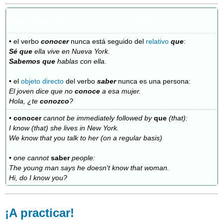
Dos pistas útiles /
Two Useful Tips
• el verbo
conocer
nunca está seguido del
relativo
que
:
Sé que
ella vive en Nueva York.
Sabemos que
hablas con ella.
• el
objeto directo
del verbo
saber
nunca es una persona:
El joven dice que no
conoce
a esa mujer.
Hola, ¿te
conozco
?
•
conocer
cannot be immediately followed by
que
(that):
I know (that) she lives in New York.
We know that you talk to her (on a regular basis)
• one cannot
saber
people:
The young man says he doesn't know that woman.
Hi, do I know you?
¡A practicar!