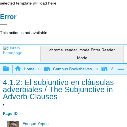
selected template will load here
Error
This action is not available.
chrome_reader_mode
Enter Reader
Mode
Expand/collapse global hierarchy
Home
Campus Bookshelves
Whitworth
4.1.2: El subjuntivo en cláusulas
adverbiales / The Subjunctive in
Adverb Clauses
Page ID
Enrique Yepes