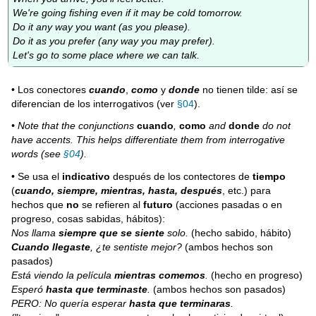
We're going fishing even if it may be cold tomorrow.
Do it any way you want (as you please).
Do it as you prefer (any way you may prefer).
Let's go to some place where we can talk.
• Los conectores
cuando
,
como
y
donde
no tienen tilde: así se
diferencian de los interrogativos (ver
§04
).
• Note that the conjunctions
cuando
,
como
and
donde
do not
have accents. This helps differentiate them from interrogative
words (see
§04
).
• Se usa el
indicativo
después de los contectores de
tiempo
(
cuando, siempre, mientras, hasta, después
, etc.) para
hechos que
no
se refieren al
futuro
(acciones pasadas o en
progreso, cosas sabidas, hábitos):
Nos llama
siempre que se siente
solo.
(hecho sabido, hábito)
Cuando
llegaste
, ¿te sentiste mejor?
(ambos hechos son
pasados)
Está viendo la película
mientras comemos
.
(hecho en progreso)
Esperó
hasta que terminaste
.
(ambos hechos son pasados)
PERO: No quería esperar
hasta que terminaras
.