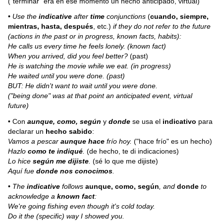
("terminar" era en ese momento un hecho anticipado, virtual)
• Use the
indicative
after
time
conjunctions
(
cuando, siempre,
mientras, hasta, después
, etc.)
if they do not refer to the future
(actions in the past or in progress, known facts, habits):
He calls us every time he feels lonely.
(known fact)
When you arrived, did you feel better?
(past)
He is watching the movie while we eat.
(in progress)
He waited until you were done.
(past)
BUT: He didn't want to wait until you were done.
("being done" was at that point an anticipated event, virtual
future)
• Con
aunque, como, según
y
donde
se usa el
indicativo
para
declarar un
hecho sabido
:
Vamos a pescar
aunque hace
frío hoy.
("hace frío" es un hecho)
Hazlo
como te indiqué
.
(de hecho, te di indicaciones)
Lo hice
según me dijiste
.
(sé lo que me dijiste)
Aquí fue
donde nos conocimos
.
• The
indicative
follows
aunque, como, según
, and
donde
to
acknowledge a
known fact
:
We're going fishing even though it's cold today.
Do it the (specific) way I showed you.