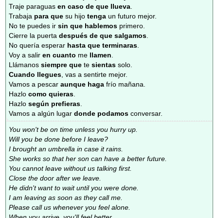
Traje paraguas
en caso de que llueva
.
Trabaja
para que
su hijo
tenga
un futuro mejor.
No te puedes ir
sin que hablemos
primero.
Cierre la puerta
después de que salgamos
.
No quería esperar
hasta que terminaras
.
Voy a salir
en cuanto
me
llamen
.
Llámanos
siempre que
te
sientas
solo.
Cuando llegues
, vas a sentirte mejor.
Vamos a pescar
aunque haga
frío mañana.
Hazlo
como quieras
.
Hazlo
según prefieras
.
Vamos a algún lugar
donde podamos
conversar.
You won't be on time unless you hurry up.
Will you be done before I leave?
I brought an umbrella in case it rains.
She works so that her son can have a better future.
You cannot leave without us talking first.
Close the door after we leave.
He didn't want to wait until you were done.
I am leaving as soon as they call me.
Please call us whenever you feel alone.
When you arrive, you'll feel better.