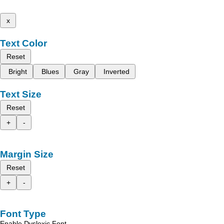
x
Text Color
Reset
Bright
Blues
Gray
Inverted
Text Size
Reset
+
-
Margin Size
Reset
+
-
Font Type
Enable Dyslexic Font