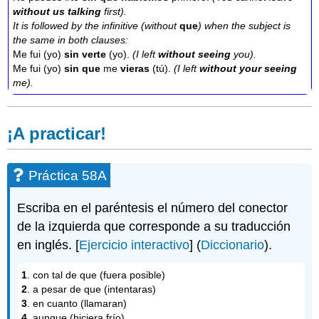
without us talking
first).
It is followed by the infinitive (without
que
) when the subject is
the same in both clauses:
Me fui (yo)
sin verte
(yo).
(I left
without seeing
you).
Me fui (yo)
sin que
me
vieras
(tú).
(I left
without your seeing
me).
¡A practicar!
Práctica 58A
Escriba en el paréntesis el número del conector
de la izquierda que corresponde a su traducción
en inglés. [
Ejercicio interactivo
] (
Diccionario
).
1
. con tal de que (fuera posible)
2
. a pesar de que (intentaras)
3
. en cuanto (llamaran)
4
. aunque (hiciera frío)