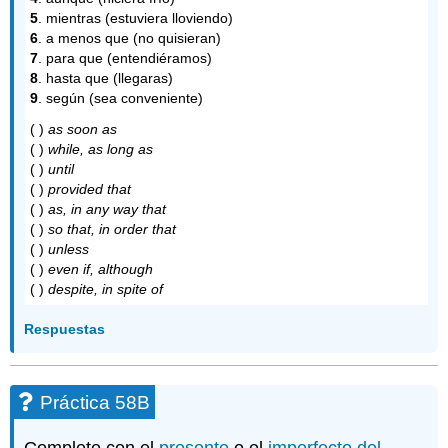
5
. mientras (estuviera lloviendo)
6
. a menos que (no quisieran)
7
. para que (entendiéramos)
8
. hasta que (llegaras)
9
. según (sea conveniente)
( )
as soon as
( )
while, as long as
( )
until
( )
provided that
( )
as, in any way that
( )
so that, in order that
( )
unless
( )
even if, although
( )
despite, in spite of
Respuestas
Práctica 58B
Complete con el
presente
o el
imperfecto del