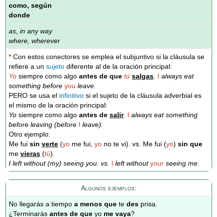
como, según
donde
as, in any way
where, wherever
*
Con estos conectores se emplea el subjuntivo si la cláusula se
refiere a un
sujeto
diferente al de la oración principal:
Yo
siempre como algo
antes de
que
tú
salgas
.
I
always eat
something before
you
leave.
PERO se usa el
infinitivo
si el sujeto de la cláusula adverbial es
el mismo de la oración principal:
Yo
siempre como algo
antes de
salir
.
I
always eat something
before leaving (before
I
leave).
Otro ejemplo:
Me fui
sin
verte
(
yo
me fui,
yo
no te vi). vs. Me fui (
yo
)
sin que
me
vieras
(
tú
).
I left without (my) seeing you. vs.
I
left without
your
seeing me.
Algunos ejemplos:
No llegarás a tiempo
a menos que
te
des
prisa.
¿Terminarás
antes de que
yo
me vaya
?