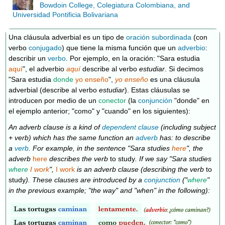
Bowdoin College, Colegiatura Colombiana, and
Universidad Pontificia Bolivariana
Una cláusula adverbial es un tipo de
oración subordinada
(con
verbo
conjugado
) que tiene la misma función que un
adverbio
:
describir un
verbo
. Por ejemplo, en la oración: "Sara estudia
aquí
", el adverbio
aquí
describe al verbo
estudiar
. Si decimos
"Sara estudia
donde
yo enseño
",
yo enseño
es una cláusula
adverbial (describe al verbo
estudiar
). Estas cláusulas se
introducen por medio de un
conector
(la
conjunción
"donde" en
el ejemplo anterior; "como" y "cuando" en los siguientes):
An adverb clause is a kind of
dependent clause
(including subject
+ verb) which has the same function an
adverb
has: to describe
a
verb
. For example, in the sentence "Sara studies
here
", the
adverb
here
describes the verb
to study
. If we say "Sara studies
where
I work
",
I work
is an adverb clause (describing the verb
to
study
). These clauses are introduced by a
conjunction
("
where
"
in the previous example; "the way" and "when" in the following):