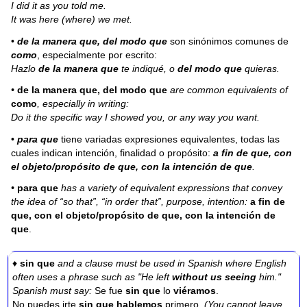
I did it as you told me.
It was here (where) we met.
•
de la manera que, del modo que
son sinónimos comunes de
como
, especialmente por escrito:
Hazlo
de la manera que
te indiqué, o
del modo que
quieras.
•
de la manera que, del modo que
are common equivalents of
como
, especially in writing:
Do it the specific way I showed you, or any way you want.
•
para que
tiene variadas expresiones equivalentes, todas las
cuales indican intención, finalidad o propósito:
a fin de que, con
el objeto/propósito de que, con la intención de que
.
•
para que
has a variety of equivalent expressions that convey
the idea of “so that”, “in order that”, purpose, intention:
a fin de
que, con el objeto/propósito de que, con la intención de
que
.
♦
sin que
and a clause must be used in Spanish where English
often uses a phrase such as "He left
without us seeing
him."
Spanish must say:
Se fue
sin que
lo
viéramos
.
No puedes irte
sin que hablemos
primero.
(You cannot leave