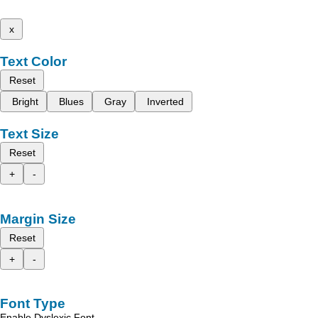
x
Text Color
Reset
Bright
Blues
Gray
Inverted
Text Size
Reset
+
-
Margin Size
Reset
+
-
Font Type
Enable Dyslexic Font