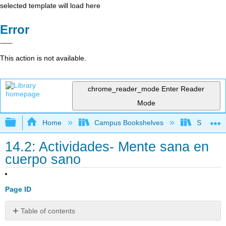
selected template will load here
Error
This action is not available.
chrome_reader_mode
Enter Reader
Mode
Expand/collapse global hierarchy
Home
Campus Bookshelves
Skyline 
14.2: Actividades- Mente sana en
cuerpo sano
Page ID
Table of contents
Actividades: