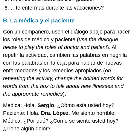
Actividades:
…te enfermas durante las vacaciones?
Verbos
reflexivos
B. La médica y el paciente
con
emociones
Con un compañero, usen el diálogo abajo para hacer
A.
los roles de médico y paciente (
use the dialogue
Amistades
below to play the roles of doctor and patient
). Al
y
amores
repetir la actividad, cambien las palabras en negrilla
B.
con las palabras en la caja para hablar de nuevas
Las
enfermedades y los remedios apropiados (
on
relaciones
repeating the activity, change the bolded words for
hoy
C.
words from the box to talk about new illnesses and
Telenovela
the appropriate remedies
).
Actividades:
Por
Médica: Hola,
Sergio
. ¿Cómo está usted hoy?
y
Paciente: Hola,
Dra. López
. Me siento horrible.
para
Médica: ¿Por qué? ¿Cómo se siente usted hoy?
/
Pronombres
¿Tiene algún dolor?
preposicionales