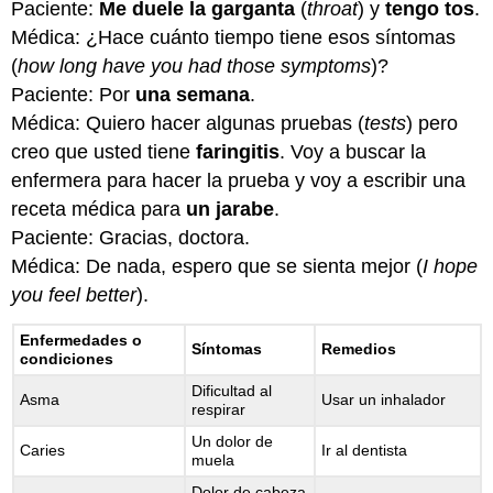
Paciente:
Me duele la garganta
(
throat
) y
tengo tos
.
A.
Médica: ¿Hace cuánto tiempo tiene esos síntomas
Por
(
how long have you had those symptoms
)?
o
Paciente: Por
una semana
.
para
Médica: Quiero hacer algunas pruebas (
tests
) pero
B.
Drama
creo que usted tiene
faringitis
. Voy a buscar la
C.
enfermera para hacer la prueba y voy a escribir una
Una
receta médica para
un jarabe
.
historia
Paciente: Gracias, doctora.
Médica: De nada, espero que se sienta mejor (
I hope
you feel better
).
Enfermedades o
Síntomas
Remedios
condiciones
Dificultad al
Asma
Usar un inhalador
respirar
Un dolor de
Caries
Ir al dentista
muela
Dolor de cabeza