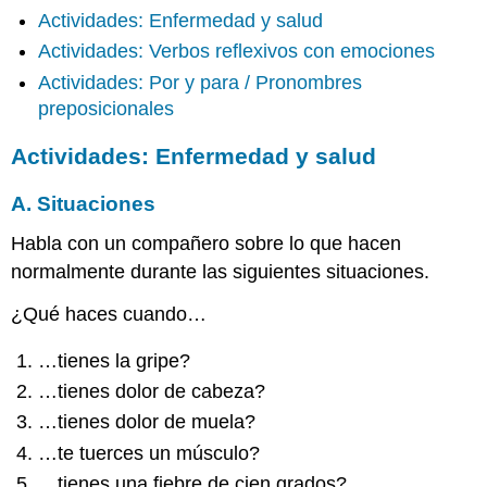
Actividades: Enfermedad y salud
Enfermedad
y
Actividades: Verbos reflexivos con emociones
salud
Actividades: Por y para / Pronombres
A.
preposicionales
Situaciones
B.
Actividades: Enfermedad y salud
La
médica
A. Situaciones
y
el
Habla con un compañero sobre lo que hacen
paciente
normalmente durante las siguientes situaciones.
C.
Las
¿Qué haces cuando…
excusas
de
…tienes la gripe?
los
estudiantes
…tienes dolor de cabeza?
por
…tienes dolor de muela?
ausentarse
de
…te tuerces un músculo?
clase
…tienes una fiebre de cien grados?