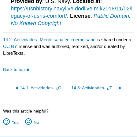
Provided by
: U.S. Navy.
Located at
:
https://usnhistory.navylive.dodlive.mil/2018/11/02/l
egacy-of-usns-comfort/
.
License
:
Public Domain:
No Known Copyright
14.2: Actividades- Mente sana en cuerpo sano
is shared under a
CC BY
license and was authored, remixed, and/or curated by
LibreTexts.
Back to top
14.1: Actividades- ¿Qué haces todos los días?
14.3: Actividades- ¿Terminaste tus tareas?
Was this article helpful?
Yes
No