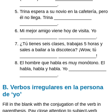
de
_______________.
raíz
Trina espera a su novio en la cafetería, pero
(e>i)
él no llega. Trina _______________
E.
Vocabulario
_______________.
F.
Mi mejor amigo viene hoy de visita. Yo
¿Qué
_______________ _______________.
están
¿Tú tienes seis clases, trabajas 5 horas y
haciendo?
G.
sales a bailar a la discoteca? ¡Wow, tú
¿‘Saber’
_______________ _______________!
o
El hombre que habla es muy monótono. El
‘conocer’?
habla, habla y habla. Yo _______________
H.
_______________.
¿
‘Ser’
o
B. Verbos irregulares en la persona
‘estar’?
de ‘yo’
I.
Un
Fill in the blank with the conjugation of the verb in
interrogatorio
parenthesis. Pay close attention to subject-verb
(an