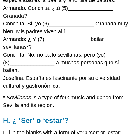
especialidad es la paella y la tortilla de patatas.
Armando: Conchita, ¿tú (5)_______________
Granada?
Conchita: Sí, yo (6)_______________ Granada muy
bien. Mis padres viven allí.
Armando: ¿ Y (7)_______________ bailar
sevillanas*?
Conchita: No, no bailo sevillanas, pero (yo)
(8)_______________ a muchas personas que sí
bailan.
Josefina: España es fascinante por su diversidad
cultural y gastronómica.
*
Sevillanas
is a type of fork music and dance from
Sevilla and its region.
H. ¿ ‘Ser’ o ‘estar’?
Fill in the blanks with a form of verb ‘ser’ or ‘estar’.