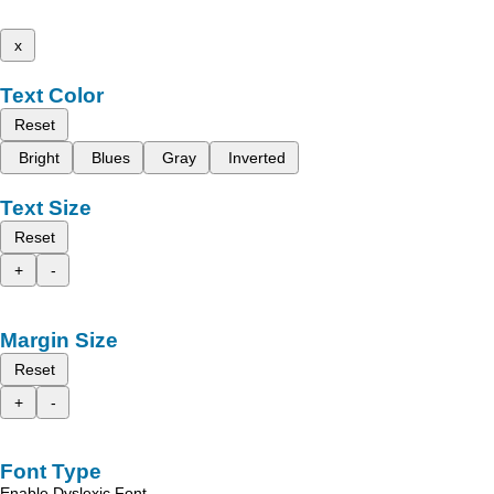
x
Text Color
Reset
Bright
Blues
Gray
Inverted
Text Size
Reset
+
-
Margin Size
Reset
+
-
Font Type
Enable Dyslexic Font