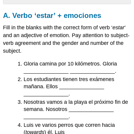
A.
Verbo
A. Verbo ‘estar’ + emociones
‘estar’
+
Fill in the blanks with the correct form of verb ‘
estar
’
emociones
and an adjective of emotion. Pay attention to subject-
B.
verb agreement and the gender and number of the
Verbos
irregulares
subject.
en
la
Gloria camina por 10 kilómetros. Gloria
persona
_______________ _______________.
de
Los estudiantes tienen tres exámenes
‘yo’
mañana. Ellos _______________
C.
Todas
_______________.
las
Nosotras vamos a la playa el próximo fin de
preguntas
semana. Nosotros _______________
D.
_______________.
Verbos
con
Luis ve varios perros que corren hacia
cambio
(
towards
) él. Luis _______________