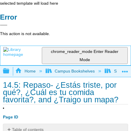
selected template will load here
Error
This action is not available.
chrome_reader_mode
Enter Reader
Mode
Expand/collapse global hierarchy
Home
Campus Bookshelves
Skyline 
14.5: Repaso- ¿Estás triste, por
qué?, ¿Cuál es tu comida
favorita?, and ¿Traigo un mapa?
Page ID
Table of contents