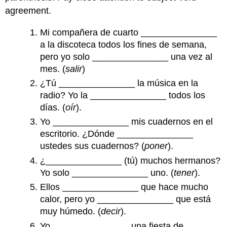
interrogation)
agreement.
J.
Conversación
Mi compañera de cuarto _______________
relámpago
a la discoteca todos los fines de semana,
(lightning
pero yo solo _______________ una vez al
chats)
mes. (
salir
)
K.
¿Tú _______________ la música en la
Cultura:
Las
radio? Yo la _______________ todos los
comidas
días. (
oír
).
típicas
Yo _______________ mis cuadernos en el
y
escritorio. ¿Dónde _______________
rápidas
ustedes sus cuadernos? (
poner
).
¿_______________ (tú) muchos hermanos?
Yo solo _______________ uno. (
tener
).
Ellos _______________ que hace mucho
calor, pero yo _______________ que está
muy húmedo. (
decir
).
Yo _______________ una fiesta de