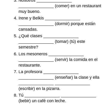
Nosotros _______________
_______________ (comer) en un restaurant
muy bueno.
Irene y Belkis _______________
_______________ (dormir) porque están
cansadas.
¿Qué clases _______________
_______________ (tomar) (tú) este
semestre?
Los mesoneros _______________
_______________ (servir) la comida en el
restaurante.
La profesora _______________
_______________ (enseñar) la clase y ella
_______________ _______________
(escribir) en la pizarra.
Tú _______________ _______________
(bebir) un café con leche.