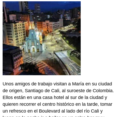
Paso
1:
ejercicios
de
comprensión:
Paso
2:
actividades
de
interacción
Paso
3:
actividades
de
creatividad
Unos amigos de trabajo visitan a María en su ciudad
de origen, Santiago de Cali, al suroeste de Colombia.
Ellos están en una casa hotel al sur de la ciudad y
quieren recorrer el centro histórico en la tarde, tomar
un refresco en el Boulevard al lado del río Cali y