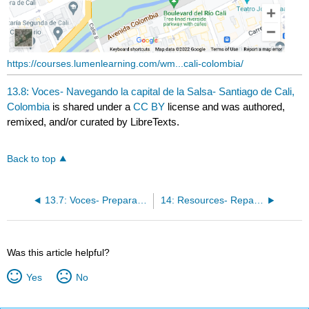
https://courses.lumenlearning.com/wm...cali-colombia/
13.8: Voces- Navegando la capital de la Salsa- Santiago de Cali,
Colombia
is shared under a
CC BY
license and was authored,
remixed, and/or curated by LibreTexts.
Back to top
13.7: Voces- Preparando los tamales mexicanos para mi familia
14: Resources- Repasos (End-of-module review activities)
Was this article helpful?
Yes
No