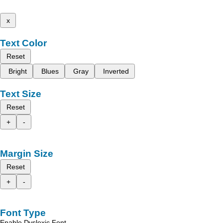
x
Text Color
Reset
Bright
Blues
Gray
Inverted
Text Size
Reset
+
-
Margin Size
Reset
+
-
Font Type
Enable Dyslexic Font