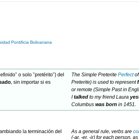
dad Pontificia Bolivariana
finido" o solo "pretérito") del
The Simple Preterite
Perfect
of
asado
, sin importar si es
Preterite) is used to represent
or remote (Simple Past in Engl
I
talked
to my friend Laura
yes
Columbus
was born
in 1451.
cambiando la terminación del
As a general rule, verbs are
co
(-ar, -er, -ir) for each person, as