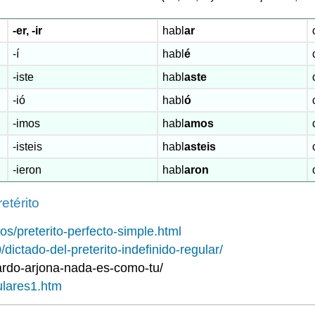
-er, -ir
habl
ar
-í
habl
é
-iste
habl
aste
-ió
habl
ó
-imos
habl
amos
-isteis
habl
asteis
-ieron
habl
aron
etérito
os/preterito-perfecto-simple.html
ictado-del-preterito-indefinido-regular/
cardo-arjona-nada-es-como-tu/
ulares1.htm