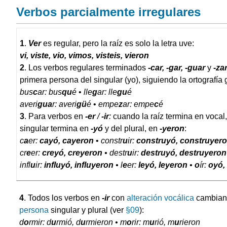
Verbos parcialmente irregulares
1
.
Ver
es regular, pero la raíz es solo la letra uve:
vi, viste, vio, vimos, visteis, vieron
2
. Los verbos regulares terminados
-car, -gar, -guar
y
-za
primera persona del singular (yo), siguiendo la ortografía
bus
c
ar: bus
qu
é
•
lle
g
ar: lle
gu
é
averi
gua
r: averi
gü
é
•
empe
z
ar: empe
c
é
3
. Para verbos en
-er
/
-ir
:
cuando la raíz termina en vocal,
singular termina en
-yó
y del plural, en
-yeron
:
c
a
er:
cayó, cayeron
•
constr
u
ir:
construyó, construyer
cr
e
er:
creyó, creyeron
•
destr
u
ir:
destruyó, destruyeron
infl
u
ir:
influyó, influyeron
•
l
e
er:
leyó, leyeron
•
o
ír:
oyó,
4
. Todos los verbos en
-ir
con
alteración vocálica
cambia
persona
singular y plural (ver
§09
):
d
o
rmir: d
u
rmió, d
u
rmieron • m
o
rir: m
u
rió, m
u
rieron