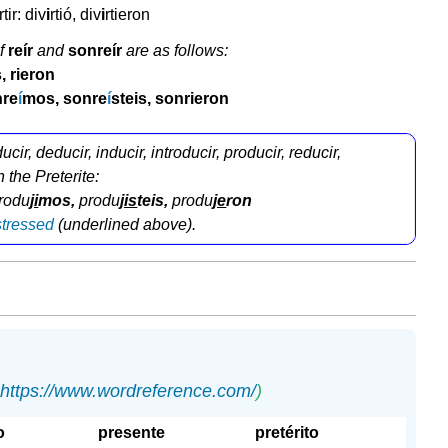
rtir: div
i
rtió, div
i
rtieron
of
reír
and
sonreír
are as follows:
s, rieron
nre
í
mos, sonre
í
steis, sonrieron
cir, deducir, inducir, introducir, producir, reducir,
in the Preterite:
rodu
ji
mos
,
produ
jis
teis
,
produ
je
ron
stressed
(underlined above).
https://www.wordreference.com/
)
o
presente
pretérito