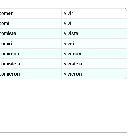
¡A
practicar!
com
er
viv
ir
Usos
com
í
viv
í
del
pretérito
com
iste
viv
iste
¡A
com
ió
viv
ió
practicar!
com
imos
viv
imos
Práctica
interactiva
com
isteis
viv
isteis
com
ieron
viv
ieron