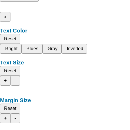
x
Text Color
Reset
Bright
Blues
Gray
Inverted
Text Size
Reset
+
-
Margin Size
Reset
+
-