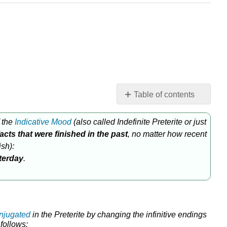
Table of contents
Formas
regulares
 the
Indicative Mood
(also called Indefinite Preterite or just
Verbos
facts that were finished in the past
, no matter how recent
parcialmente
ish):
irregulares
terday
.
¡A
practicar!
Verbos
totalmente
njugated
in the Preterite by changing the infinitive endings
irregulares
 follows: