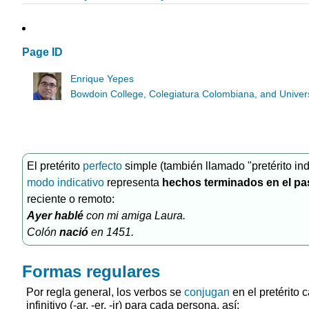
Page ID
Enrique Yepes
Bowdoin College, Colegiatura Colombiana, and Universi
El pretérito
perfecto
simple (también llamado "pretérito inde
modo indicativo
representa
hechos terminados en el p
reciente o remoto:
Ayer
hablé
con mi amiga Laura.
Colón
nació
en 1451.
Formas regulares
Por regla general, los verbos se
conjugan
en el pretérito 
infinitivo (-ar, -er, -ir) para cada persona, así: