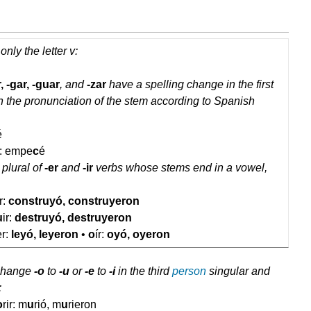
only the letter v:
, -gar, -guar
, and
-zar
have a spelling change in the first
in the pronunciation of the stem according to Spanish
é
r: empe
c
é
 plural of
-er
and
-ir
verbs whose stems end in a vowel,
ir:
construyó, construyeron
u
ir:
destruyó, destruyeron
er:
leyó, leyeron
•
o
ír:
oyó, oyeron
hange
-o
to
-u
or
-e
to
-i
in the third
person
singular and
:
o
rir: m
u
rió, m
u
rieron