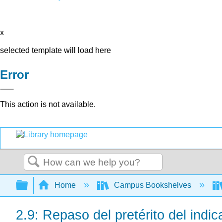
x
selected template will load here
Error
This action is not available.
Search
Expand/collapse global hierarchy
Home
Campus Bookshelves
2.9: Repaso del pretérito del indic