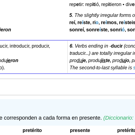
rep
e
tir: rep
it
ió, rep
i
tieron • div
e
5
. The slightly irregular forms 
reí, re
í
ste, ri
o
, re
í
mos, re
í
stei
rieron
sonreí, sonre
í
ste, sonri
ó
, so
cir, introducir, producir,
6
. Verbs ending in -
ducir
(condu
traducir...) are totally irregular 
odu
je
ron
pro
du
je
,
produ
jis
te
,
pro
d
u
jo
,
p
o).
The second-to-last syllable is
que corresponden a cada forma en presente.
(Diccionario:
pretérito
presente
pretérit