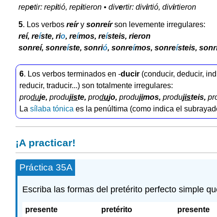
rep
e
tir: rep
i
tió, rep
i
tieron • div
e
rtir: div
i
rtió, div
i
rtieron
5
. Los verbos
reír
y
sonreír
son levemente irregulares:
reí, re
í
ste, ri
o
, re
í
mos, re
í
steis, rieron
sonreí, sonre
í
ste, sonri
ó
, sonre
í
mos, sonre
í
steis, son
6
. Los verbos terminados en -
ducir
(conducir, deducir, indu
reducir, traducir...) son totalmente irregulares:
pro
du
je
,
produ
jis
te
,
pro
d
u
jo
,
produ
ji
mos
,
produ
jis
teis
,
pr
La
sílaba tónica
es la penúltima (como indica el subrayad
¡A practicar!
Práctica 35A
Escriba las formas del pretérito perfecto simple 
presente
pretérito
presente