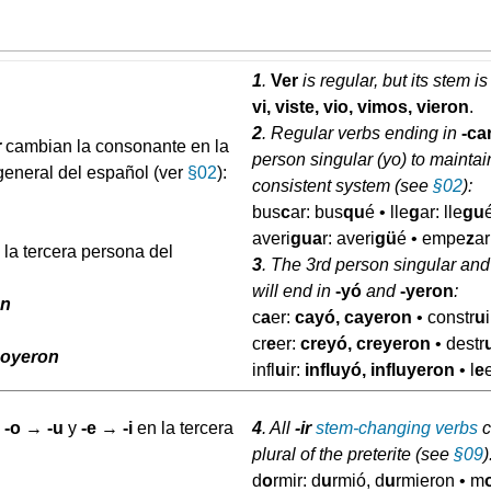
1
.
Ver
is regular, but its stem is 
vi, viste, vio, vimos, vieron
.
2
. Regular verbs ending in
-car
r
cambian la consonante en la
person singular (yo) to mainta
 general del español (ver
§02
):
consistent system (see
§02
):
bus
c
ar: bus
qu
é • lle
g
ar: lle
gu
averi
gua
r: averi
gü
é • empe
z
a
 la tercera persona del
3
. The 3rd person singular and
will end in
-yó
and
-yeron
:
on
c
a
er:
cayó, cayeron
• constr
u
cr
e
er:
creyó, creyeron
•
destr
 oyeron
infl
u
ir:
influyó, influyeron
• l
e
n
-o
→
-u
y
-e
→
-i
en la tercera
4
. All
-ir
stem-changing verbs
c
plural of the preterite (see
§09
)
d
o
rmir: d
u
rmió, d
u
rmieron • m