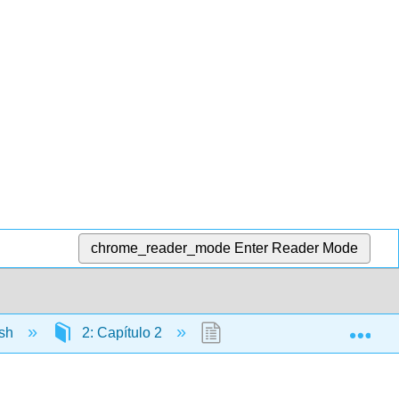
chrome_reader_mode
Enter Reader Mode
Exp
ish
2: Capítulo 2
2.9: Repaso del pretérito de