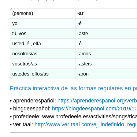
(persona)
-ar
yo
-é
tú, vos
-aste
usted, él, ella
-ó
nosotros/as
-amos
vosotros/as
-asteis
ustedes, ellos/as
-aron
Práctica interactiva de las formas regulares en pr
• aprenderespañol:
https://aprenderespanol.org/verb
• blogdeespañol:
https://blogdeespanol.com/2019/10/d
• profedeele: www.profedeele.es/activities/songs/ri
• ver-taal:
http://www.ver-taal.com/ej_indefinido_reg