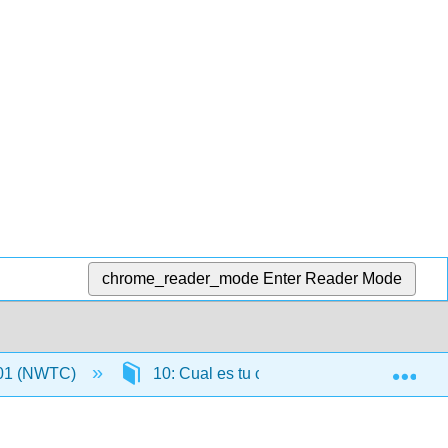
chrome_reader_mode
Enter Reader Mode
Exp
01 (NWTC)
10: Cual es tu comida favorita
1