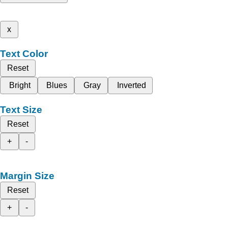
x
Text Color
Reset
Bright
Blues
Gray
Inverted
Text Size
Reset
+
-
Margin Size
Reset
+
-