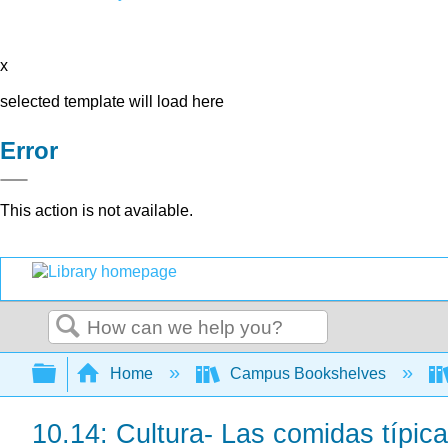
x
selected template will load here
Error
This action is not available.
Search
Expand/collapse global hierarchy
Home
Campus Bookshelves
10.14: Cultura- Las comidas típica