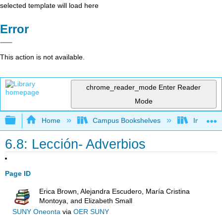
selected template will load here
Error
This action is not available.
chrome_reader_mode
Enter Reader
Mode
Expand/collapse global hierarchy
Home
Campus Bookshelves
Imperial 
6.8: Lección- Adverbios
Page ID
Erica Brown, Alejandra Escudero, María Cristina
Montoya, and Elizabeth Small
SUNY Oneonta
via
OER SUNY