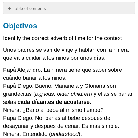
Table of contents
Objetivos
Objetivos
Adverbios
de
Identify the correct adverb of time for the context
frecuencia
Práctica
Unos padres se van de viaje y hablan con la niñera
Contribute!
que va a cuidar a los niños por unos días.
Papá Alejandro: La niñera tiene que saber sobre
cuándo bañar a los niños.
Papá Diego: Bueno, Marianela y Gloriana son
grandecitas (
big kids, older children
) y ellas se bañan
solas
cada
día
antes
de acostarse.
Niñera: ¿Baño al bebé al mismo tiempo?
Papá Diego: No, bañas al bebé después de
desayunar y después de cenar. Es más simple.
Niñera: Entendido (
understood
).