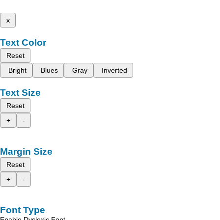
x
Text Color
Reset
Bright
Blues
Gray
Inverted
Text Size
Reset
+
-
Margin Size
Reset
+
-
Font Type
Enable Dyslexic Font