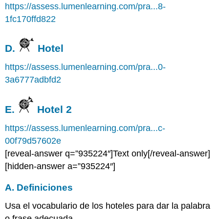
https://assess.lumenlearning.com/pra...8-
1fc170ffd822
D.
Hotel
https://assess.lumenlearning.com/pra...0-
3a6777adbfd2
E.
Hotel 2
https://assess.lumenlearning.com/pra...c-
00f79d57602e
[reveal-answer q=”935224″]Text only[/reveal-answer]
[hidden-answer a=”935224″]
A. Definiciones
Usa el vocabulario de los hoteles para dar la palabra
o frase adecuada.