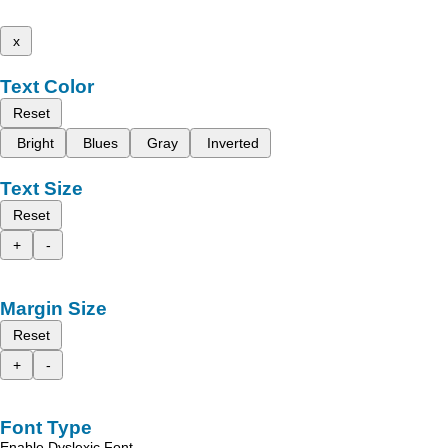
x
Text Color
Reset
Bright
Blues
Gray
Inverted
Text Size
Reset
+
-
Margin Size
Reset
+
-
Font Type
Enable Dyslexic Font