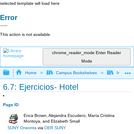
selected template will load here
Error
This action is not available.
chrome_reader_mode
Enter Reader
Mode
Expand/collapse global hierarchy
Home
Campus Bookshelves
Imperial 
6.7: Ejercicios- Hotel
Page ID
Erica Brown, Alejandra Escudero, María Cristina
Montoya, and Elizabeth Small
SUNY Oneonta
via
OER SUNY