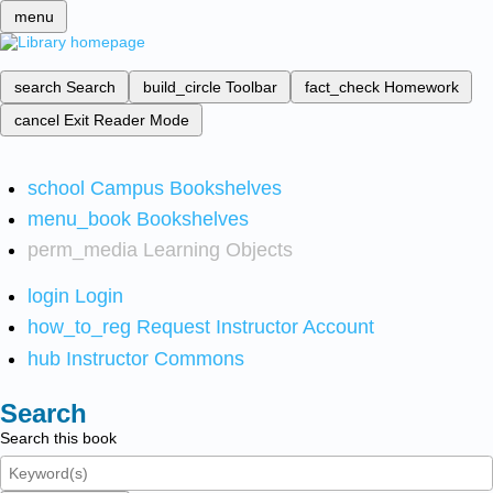
menu
search
Search
build_circle
Toolbar
fact_check
Homework
cancel
Exit Reader Mode
school
Campus Bookshelves
menu_book
Bookshelves
perm_media
Learning Objects
login
Login
how_to_reg
Request Instructor Account
hub
Instructor Commons
Search
Search this book