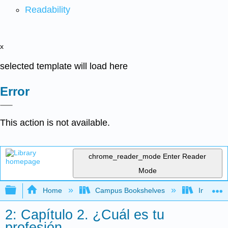
Readability
x
selected template will load here
Error
This action is not available.
chrome_reader_mode
Enter Reader
Mode
Expand/collapse global hierarchy
Home
Campus Bookshelves
Imperial 
2: Capítulo 2. ¿Cuál es tu
profesión