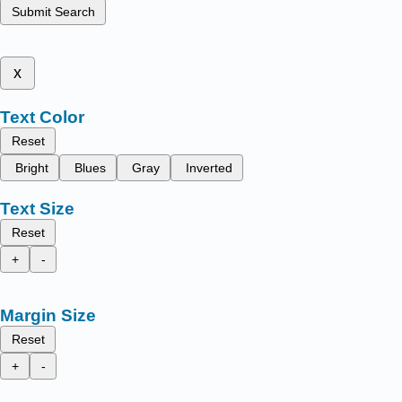
Submit Search
x
Text Color
Reset
Bright
Blues
Gray
Inverted
Text Size
Reset
+
-
Margin Size
Reset
+
-