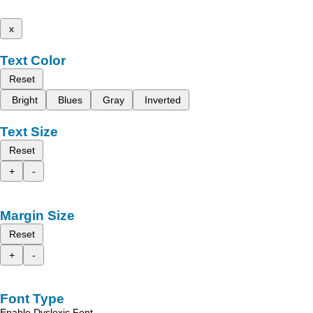
x
Text Color
Reset
Bright
Blues
Gray
Inverted
Text Size
Reset
+
-
Margin Size
Reset
+
-
Font Type
Enable Dyslexic Font