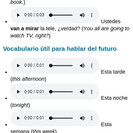
book.
)
Ustedes
van a mirar
la tele, ¿verdad?
(Y
ou all are going to
watch TV, right?
)
Vocabulario útil para hablar del futuro
Esta tarde
(
this afternoon
)
Esta noche
(
tonight
)
Esta
semana
(t
his week
)