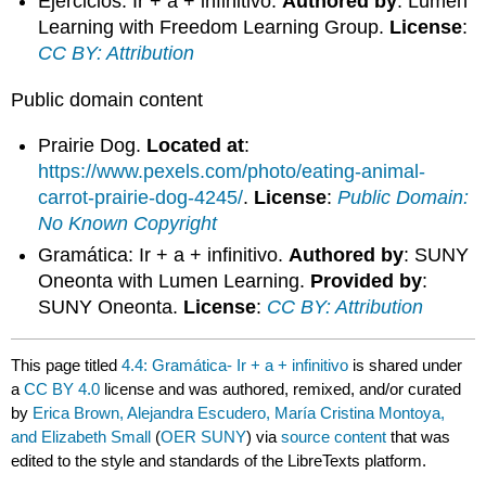
Ejercicios: Ir + a + infinitivo.
Authored by
: Lumen
Learning with Freedom Learning Group.
License
:
CC BY: Attribution
Public domain content
Prairie Dog.
Located at
:
https://www.pexels.com/photo/eating-animal-
carrot-prairie-dog-4245/
.
License
:
Public Domain:
No Known Copyright
Gramática: Ir + a + infinitivo.
Authored by
: SUNY
Oneonta with Lumen Learning.
Provided by
:
SUNY Oneonta.
License
:
CC BY: Attribution
This page titled
4.4: Gramática- Ir + a + infinitivo
is shared under
a
CC BY 4.0
license and was authored, remixed, and/or curated
by
Erica Brown, Alejandra Escudero, María Cristina Montoya,
and Elizabeth Small
(
OER SUNY
) via
source content
that was
edited to the style and standards of the LibreTexts platform.