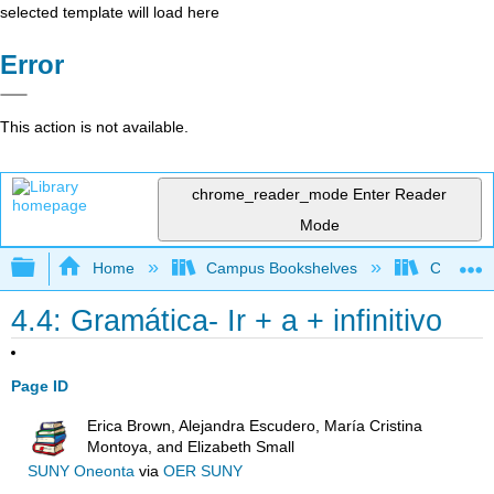
selected template will load here
Error
This action is not available.
chrome_reader_mode
Enter Reader
Mode
Expand/collapse global hierarchy
Home
Campus Bookshelves
Chabot C
4.4: Gramática- Ir + a + infinitivo
Page ID
Erica Brown, Alejandra Escudero, María Cristina
Montoya, and Elizabeth Small
SUNY Oneonta
via
OER SUNY