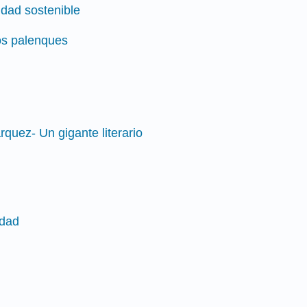
udad sostenible
los palenques
rquez- Un gigante literario
edad