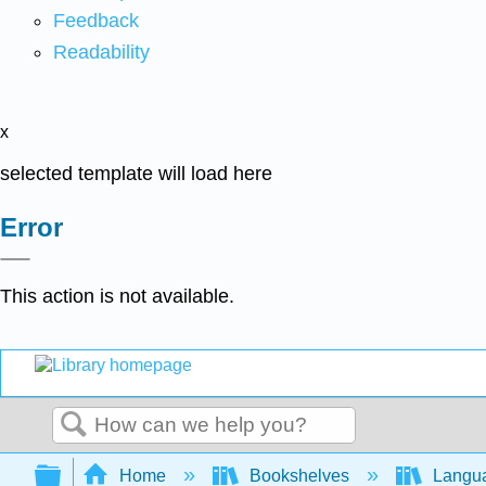
Feedback
Readability
x
selected template will load here
Error
This action is not available.
Search
Expand/collapse global hierarchy
Home
Bookshelves
Langu