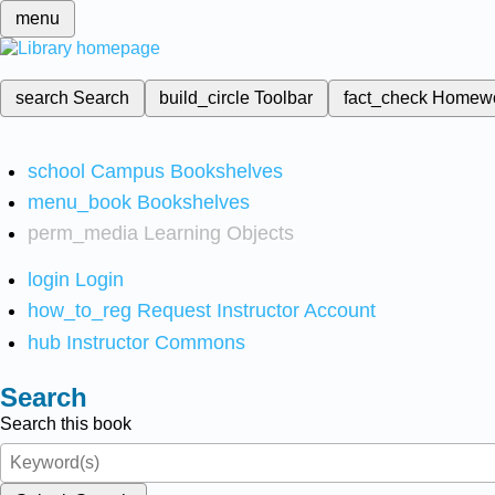
menu
search
Search
build_circle
Toolbar
fact_check
Homew
school
Campus Bookshelves
menu_book
Bookshelves
perm_media
Learning Objects
login
Login
how_to_reg
Request Instructor Account
hub
Instructor Commons
Search
Search this book