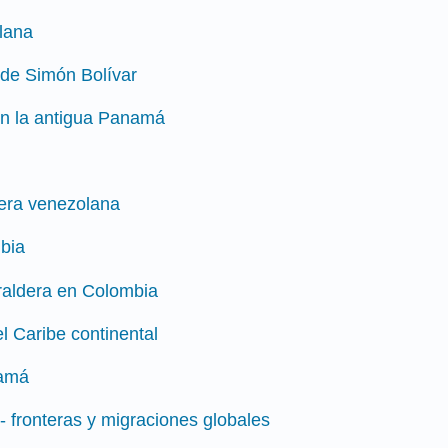
olana
 de Simón Bolívar
 en la antigua Panamá
olera venezolana
mbia
eraldera en Colombia
l Caribe continental
namá
- fronteras y migraciones globales