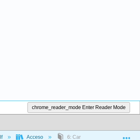
chrome_reader_mode
Enter Reader Mode
Exp
lf
Acceso
6: Caribe continental