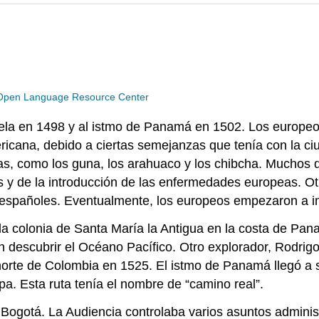
Open Language Resource Center
zuela en 1498 y al istmo de Panamá en 1502. Los europe
icana, debido a ciertas semejanzas que tenía con la ciu
nas, como los guna, los arahuaco y los chibcha. Muchos 
s y de la introducción de las enfermedades europeas. Ot
os españoles. Eventualmente, los europeos empezaron a i
la colonia de Santa María la Antigua en la costa de P
n descubrir el Océano Pacífico. Otro explorador, Rodri
orte de Colombia en 1525. El istmo de Panamá llegó a ser
a. Esta ruta tenía el nombre de “camino real”.
ogotá. La Audiencia controlaba varios asuntos administra