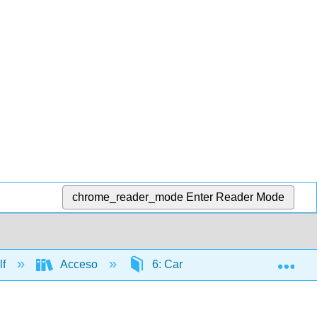
chrome_reader_mode
Enter Reader Mode
Exp
lf
Acceso
6: Caribe continental
6