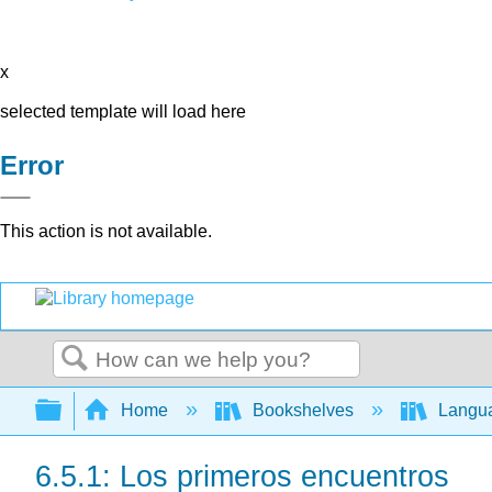
x
selected template will load here
Error
This action is not available.
Search
Expand/collapse global hierarchy
Home
Bookshelves
Langu
6.5.1: Los primeros encuentros