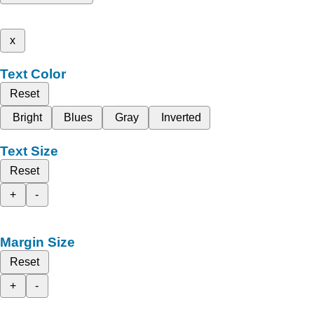
x
Text Color
Reset
Bright
Blues
Gray
Inverted
Text Size
Reset
+
-
Margin Size
Reset
+
-