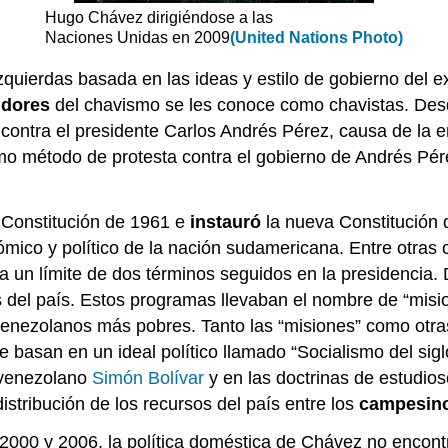
Hugo Chávez dirigiéndose a las
Naciones Unidas en 2009
(United Nations Photo)
zquierdas basada en las ideas y estilo de gobierno del
idores
del chavismo se les conoce como chavistas. Des
contra el presidente Carlos Andrés Pérez, causa de la
o método de protesta contra el gobierno de Andrés Pér
 Constitución de 1961 e
instauró
la nueva Constitución d
mico y político de la nación sudamericana. Entre otras 
ra un límite de dos términos seguidos en la presidencia
del país. Estos programas llevaban el nombre de “mision
venezolanos más pobres. Tanto las “misiones” como otras
se basan en un ideal político llamado “Socialismo del sig
r venezolano
Simón Bolívar
y en las doctrinas de estudi
istribución de los recursos del país entre los
campesin
2000 y 2006, la política doméstica de Chávez no encontró