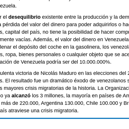
ezuela.
r el
desequilibrio
existente entre la producción y la de
a pérdida del valor del dinero para poder adquirirlos o h
as, capital del país, no tiene la posibilidad de hacer co
amente vacías. Además, el valor del dinero en Venezuela
llenar el depósito del coche en la gasolinera, los venez
res, ropa, bienes personales o cualquier objeto que se 
flación de Venezuela podría ser del 10.000.000%.
audulenta victoria de Nicolás Maduro en las elecciones de
mas. El resultado fue un dramático éxodo de venezolano
 mayores crisis migratorias de la historia. La Organiza
do ya
alcanzó
los 3 millones, la mayoría en países de 
r más de 220.000, Argentina 130.000, Chile 100.000 y Br
ís atraviese una crisis migratoria.