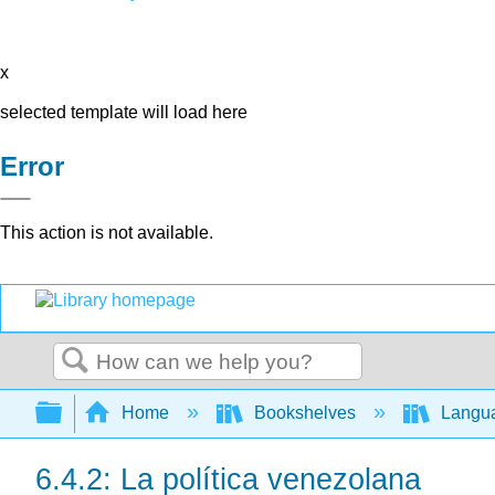
x
selected template will load here
Error
This action is not available.
Search
Expand/collapse global hierarchy
Home
Bookshelves
Langu
6.4.2: La política venezolana