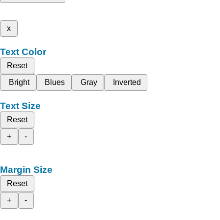
x
Text Color
Reset
Bright
Blues
Gray
Inverted
Text Size
Reset
+
-
Margin Size
Reset
+
-