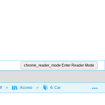
chrome_reader_mode
Enter Reader Mode
Exp
lf
Acceso
6: Caribe continental
6