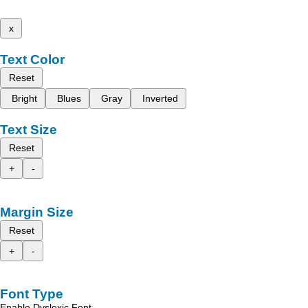
x
Text Color
Reset
Bright
Blues
Gray
Inverted
Text Size
Reset
+
-
Margin Size
Reset
+
-
Font Type
Enable Dyslexic Font