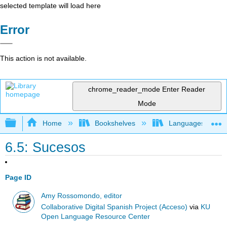
selected template will load here
Error
This action is not available.
chrome_reader_mode
Enter Reader
Mode
Expand/collapse global hierarchy
Home
Bookshelves
Languages
6.5: Sucesos
Page ID
Amy Rossomondo, editor
Collaborative Digital Spanish Project (Acceso)
via
KU
Open Language Resource Center