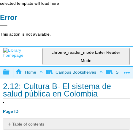
selected template will load here
Error
This action is not available.
chrome_reader_mode
Enter Reader
Mode
Expand/collapse global hierarchy
Home
Campus Bookshelves
Skyline 
2.12: Cultura B- El sistema de
salud pública en Colombia
Page ID
Table of contents
Colombian