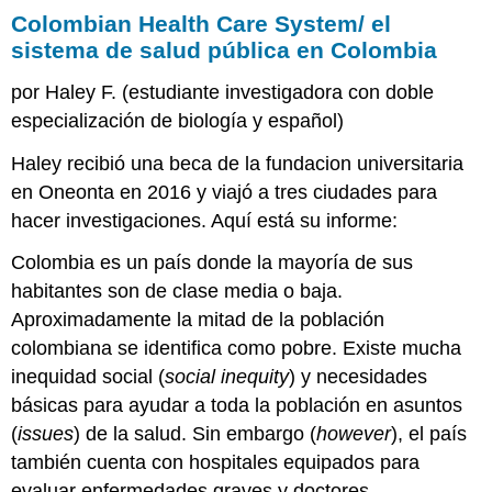
Colombian Health Care System/ el
Health
Care
sistema de salud pública en Colombia
System/
el
por Haley F. (estudiante investigadora con doble
sistema
especialización de biología y español)
de
salud
Haley recibió una beca de la fundacion universitaria
pública
en Oneonta en 2016 y viajó a tres ciudades para
en
Colombia
hacer investigaciones. Aquí está su informe:
Paso
Colombia es un país donde la mayoría de sus
1:
habitantes son de clase media o baja.
Interpretación
Aproximadamente la mitad de la población
Paso
2:
colombiana se identifica como pobre. Existe mucha
Interacción
inequidad social (
social inequity
) y necesidades
Paso
básicas para ayudar a toda la población en asuntos
3:
(
issues
) de la salud. Sin embargo (
Comparación
however
), el país
y
también cuenta con hospitales equipados para
análisis
evaluar enfermedades graves y doctores