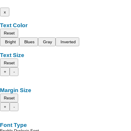
x
Text Color
Reset
Bright
Blues
Gray
Inverted
Text Size
Reset
+
-
Margin Size
Reset
+
-
Font Type
Enable Dyslexic Font