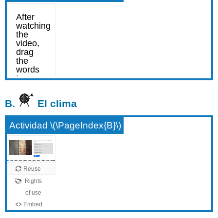
B.
El clima
Actividad \(\PageIndex{B}\)