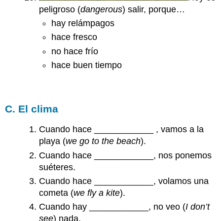
peligroso (
dangerous
) salir, porque…
hay relámpagos
hace fresco
no hace frío
hace buen tiempo
C. El clima
Cuando hace ____________ , vamos a la
playa (
we go to the beach
).
Cuando hace ____________, nos ponemos
suéteres.
Cuando hace ____________, volamos una
cometa (
we fly a kite
).
Cuando hay ____________, no veo (
I don’t
see
) nada.