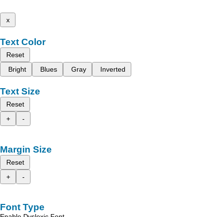
x
Text Color
Reset
Bright
Blues
Gray
Inverted
Text Size
Reset
+
-
Margin Size
Reset
+
-
Font Type
Enable Dyslexic Font