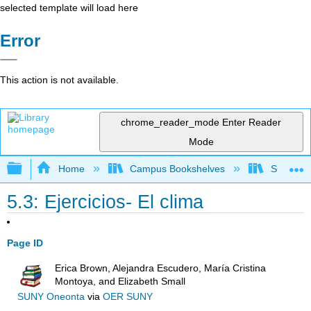
selected template will load here
Error
This action is not available.
chrome_reader_mode
Enter Reader
Mode
Expand/collapse global hierarchy
Home
Campus Bookshelves
Saddleba
5.3: Ejercicios- El clima
Page ID
Erica Brown, Alejandra Escudero, María Cristina
Montoya, and Elizabeth Small
SUNY Oneonta
via
OER SUNY