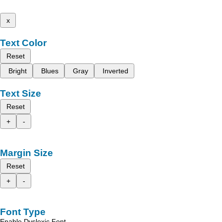
x
Text Color
Reset
Bright
Blues
Gray
Inverted
Text Size
Reset
+
-
Margin Size
Reset
+
-
Font Type
Enable Dyslexic Font