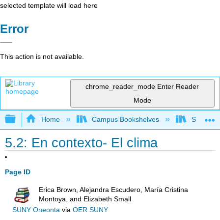
selected template will load here
Error
This action is not available.
chrome_reader_mode
Enter Reader
Mode
Expand/collapse global hierarchy
Home
Campus Bookshelves
Saddleba
5.2: En contexto- El clima
Page ID
Erica Brown, Alejandra Escudero, María Cristina
Montoya, and Elizabeth Small
SUNY Oneonta
via
OER SUNY