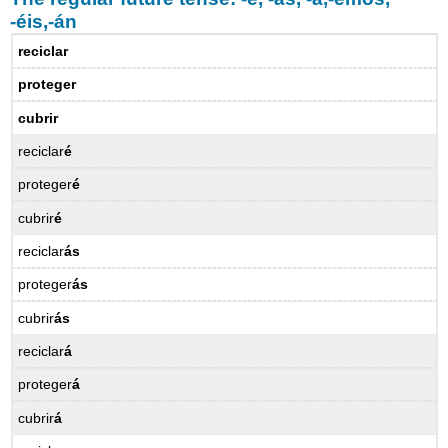
-éis,-án
reciclar
proteger
cubrir
reciclar
é
proteger
é
cubrir
é
reciclar
ás
proteger
ás
cubrir
ás
reciclar
á
proteger
á
cubrir
á