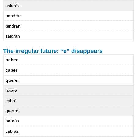
saldréis
pondrán
tendrán
saldrán
The irregular future: “e” disappears
haber
caber
querer
habré
cabré
querré
habrás
cabrás