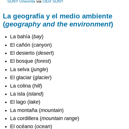
SUNY Oneonta
via
OER SUNY
La geografía y el medio ambiente
(
geography and the environment
)
La bahía (
bay
)
El cañón (
canyon
)
El desierto (
desert
)
El bosque (
forest
)
La selva (
jungle
)
El glaciar (
glacier
)
La colina (
hill
)
La isla (
island
)
El lago (
lake
)
La montaña (
mountain
)
La cordillera (
mountain range
)
El océano (
ocean
)