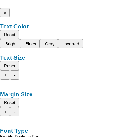
x
Text Color
Reset
Bright
Blues
Gray
Inverted
Text Size
Reset
+
-
Margin Size
Reset
+
-
Font Type
Enable Dyslexic Font