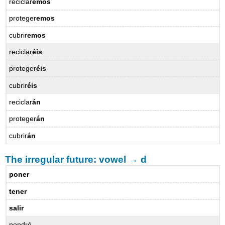
reciclar
emos
proteger
emos
cubrir
emos
reciclar
éis
proteger
éis
cubrir
éis
reciclar
án
proteger
án
cubrir
án
The irregular future: vowel → d
poner
tener
salir
pondré