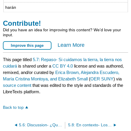
harán
Contribute!
Did you have an idea for improving this content? We’d love your
input.
Learn More
Improve this page
This page titled
5.7: Repaso- Si cuidamos la tierra, la tierra nos
cuidará
is shared under a
CC BY 4.0
license and was authored,
remixed, and/or curated by
Erica Brown, Alejandra Escudero,
María Cristina Montoya, and Elizabeth Small
(
OER SUNY
) via
source content
that was edited to the style and standards of the
LibreTexts platform.
Back to top
5.6: Discussion- ¿Qué has hecho este año?
5.8: En contexto- Los pronombres relativos