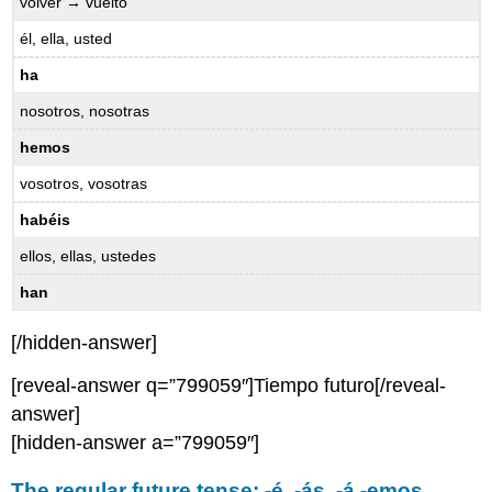
volver → vuelto
él, ella, usted
ha
nosotros, nosotras
hemos
vosotros, vosotras
habéis
ellos, ellas, ustedes
han
[/hidden-answer]
[reveal-answer q=”799059″]Tiempo futuro[/reveal-
answer]
[hidden-answer a=”799059″]
The regular future tense: -é, -ás, -á,-emos,