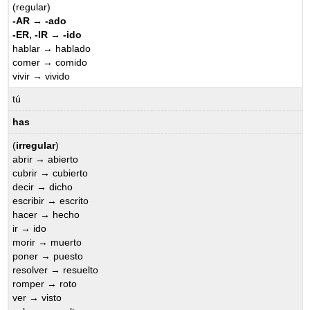
(regular)
-AR → -ado
-ER, -IR → -ido
hablar → hablado
comer → comido
vivir → vivido
tú
has
(
irregular
)
abrir → abierto
cubrir → cubierto
decir → dicho
escribir → escrito
hacer → hecho
ir → ido
morir → muerto
poner → puesto
resolver → resuelto
romper → roto
ver → visto