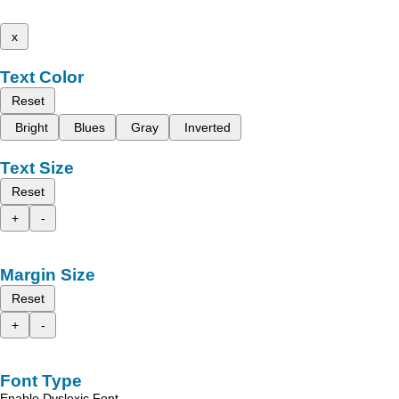
x
Text Color
Reset
Bright
Blues
Gray
Inverted
Text Size
Reset
+
-
Margin Size
Reset
+
-
Font Type
Enable Dyslexic Font