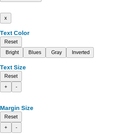
x
Text Color
Reset
Bright
Blues
Gray
Inverted
Text Size
Reset
+
-
Margin Size
Reset
+
-