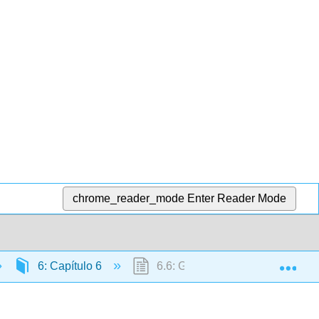
chrome_reader_mode
Enter Reader Mode
Exp
6: Capítulo 6
6.6: Gramática- Estar + emocio