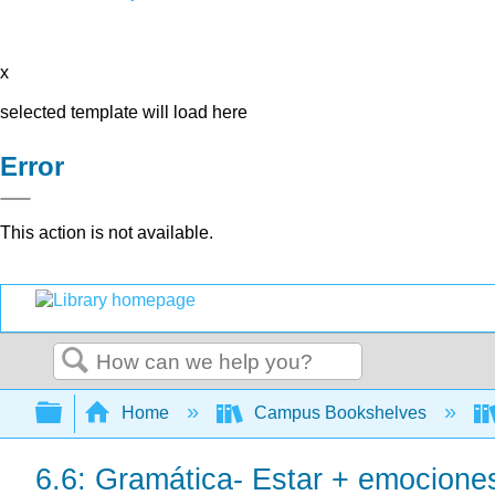
x
selected template will load here
Error
This action is not available.
Search
Expand/collapse global hierarchy
Home
Campus Bookshelves
6.6: Gramática- Estar + emocione