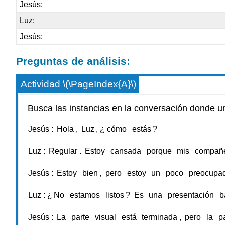
Jesús:
Luz:
Jesús:
Preguntas de análisis:
Actividad \(\PageIndex{A}\)