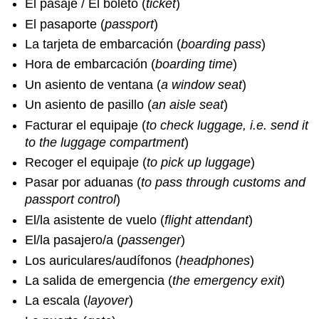
El pasaje / El boleto (
ticket
)
El pasaporte (
passport
)
La tarjeta de embarcación (
boarding pass
)
Hora de embarcación (
boarding time
)
Un asiento de ventana (
a window seat
)
Un asiento de pasillo (
an aisle seat
)
Facturar el equipaje (
to check luggage, i.e. send it
to the luggage compartment
)
Recoger el equipaje (
to pick up luggage
)
Pasar por aduanas (
to pass through customs and
passport control
)
El/la asistente de vuelo (
flight attendant
)
El/la pasajero/a (
passenger
)
Los auriculares/audífonos (
headphones
)
La salida de emergencia (
the emergency exit
)
La escala (
layover
)