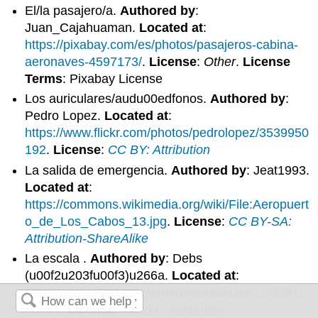
El/la pasajero/a.
Authored by
:
Juan_Cajahuaman.
Located at
:
https://pixabay.com/es/photos/pasajeros-cabina-
aeronaves-4597173/
.
License
:
Other
.
License
Terms
: Pixabay License
Los auriculares/audu00edfonos.
Authored by
:
Pedro Lopez.
Located at
:
https://www.flickr.com/photos/pedrolopez/3539950
192
.
License
:
CC BY: Attribution
La salida de emergencia.
Authored by
: Jeat1993.
Located at
:
https://commons.wikimedia.org/wiki/File:Aeropuert
o_de_Los_Cabos_13.jpg
.
License
:
CC BY-SA:
Attribution-ShareAlike
La escala .
Authored by
: Debs
(u00f2u203fu00f3)u266a.
Located at
:
https://www.flickr.com/photos/littledebbie11/38911
50751
.
License
:
CC BY: Attribution