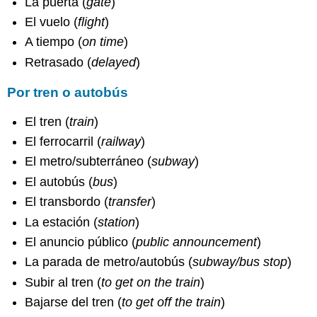
La puerta (
gate
)
El vuelo (
flight
)
A tiempo (
on time
)
Retrasado (
delayed
)
Por tren o autobús
El tren (
train
)
El ferrocarril (
railway
)
El metro/subterráneo (
subway
)
El autobús (
bus
)
El transbordo (
transfer
)
La estación (
station
)
El anuncio público (
public announcement
)
La parada de metro/autobús (
subway/bus stop
)
Subir al tren (
to get on the train
)
Bajarse del tren (
to get off the train
)