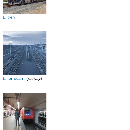
El tren
El ferrocarril
(
railway
)