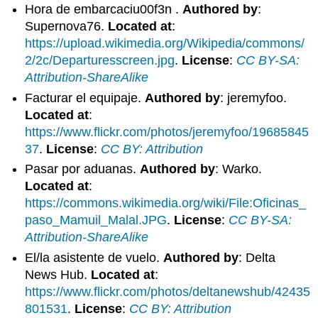
Hora de embarcaciu00f3n .
Authored by
:
Supernova76.
Located at
:
https://upload.wikimedia.org/Wikipedia/commons/
2/2c/Departuresscreen.jpg
.
License
:
CC BY-SA:
Attribution-ShareAlike
Facturar el equipaje.
Authored by
: jeremyfoo.
Located at
:
https://www.flickr.com/photos/jeremyfoo/19685845
37
.
License
:
CC BY: Attribution
Pasar por aduanas.
Authored by
: Warko.
Located at
:
https://commons.wikimedia.org/wiki/File:Oficinas_
paso_Mamuil_Malal.JPG
.
License
:
CC BY-SA:
Attribution-ShareAlike
El/la asistente de vuelo.
Authored by
: Delta
News Hub.
Located at
:
https://www.flickr.com/photos/deltanewshub/42435
801531
.
License
:
CC BY: Attribution