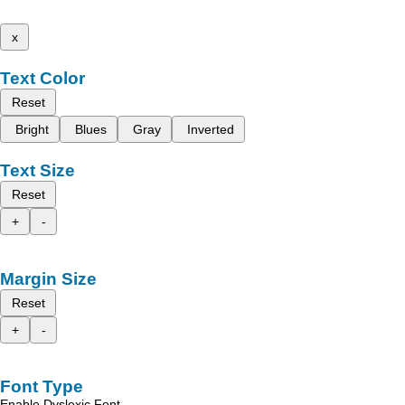
x
Text Color
Reset
Bright
Blues
Gray
Inverted
Text Size
Reset
+
-
Margin Size
Reset
+
-
Font Type
Enable Dyslexic Font