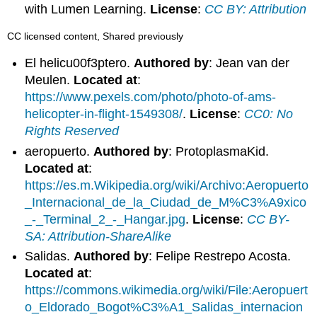
with Lumen Learning.
License
:
CC BY: Attribution
CC licensed content, Shared previously
El helicu00f3ptero.
Authored by
: Jean van der
Meulen.
Located at
:
https://www.pexels.com/photo/photo-of-ams-
helicopter-in-flight-1549308/
.
License
:
CC0: No
Rights Reserved
aeropuerto.
Authored by
: ProtoplasmaKid.
Located at
:
https://es.m.Wikipedia.org/wiki/Archivo:Aeropuerto
_Internacional_de_la_Ciudad_de_M%C3%A9xico
_-_Terminal_2_-_Hangar.jpg
.
License
:
CC BY-
SA: Attribution-ShareAlike
Salidas.
Authored by
: Felipe Restrepo Acosta.
Located at
:
https://commons.wikimedia.org/wiki/File:Aeropuert
o_Eldorado_Bogot%C3%A1_Salidas_internacion