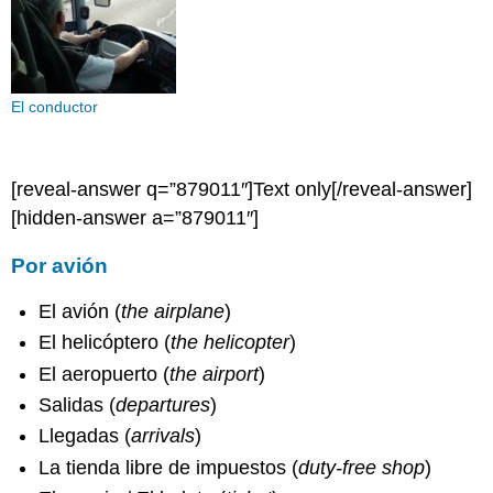
El conductor
[reveal-answer q=”879011″]Text only[/reveal-answer]
[hidden-answer a=”879011″]
Por avión
El avión (
the airplane
)
El helicóptero (
the helicopter
)
El aeropuerto (
the airport
)
Salidas (
departures
)
Llegadas (
arrivals
)
La tienda libre de impuestos (
duty-free shop
)