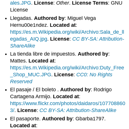
ales.JPG
.
License
:
Other
.
License Terms
: GNU
License
Llegadas.
Authored by
: Miguel Vega
Hernu00e1ndez.
Located at
:
https://es.m.Wikipedia.org/wiki/Archivo:Sala_de_ll
egadas_AIQ.jpg
.
License
:
CC BY-SA: Attribution-
ShareAlike
La tienda libre de impuestos.
Authored by
:
Mattes.
Located at
:
https://es.m.Wikipedia.org/wiki/Archivo:Duty_Free
_Shop_MUC.JPG
.
License
:
CC0: No Rights
Reserved
El pasaje / El boleto .
Authored by
: Rodrigo
Cartagena Armijo.
Located at
:
https://www.flickr.com/photos/daidaros/107708860
3/
.
License
:
CC BY-SA: Attribution-ShareAlike
El pasaporte.
Authored by
: Gbarba1797.
Located at
: