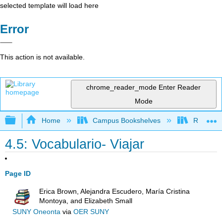
selected template will load here
Error
This action is not available.
chrome_reader_mode
Enter Reader
Mode
Expand/collapse global hierarchy
Home
Campus Bookshelves
Reedley 
4.5: Vocabulario- Viajar
Page ID
Erica Brown, Alejandra Escudero, María Cristina
Montoya, and Elizabeth Small
SUNY Oneonta
via
OER SUNY