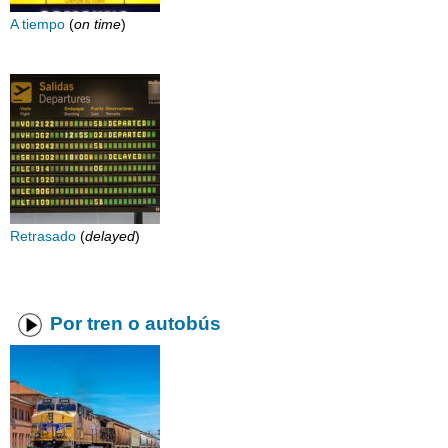
A tiempo
(
on time
)
Retrasado
(
delayed
)
Por tren o autobús