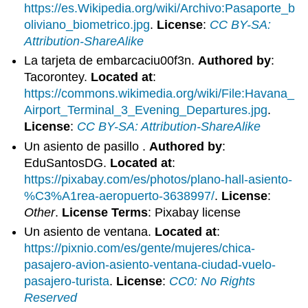
https://es.Wikipedia.org/wiki/Archivo:Pasaporte_b
oliviano_biometrico.jpg
.
License
:
CC BY-SA:
Attribution-ShareAlike
La tarjeta de embarcaciu00f3n.
Authored by
:
Tacorontey.
Located at
:
https://commons.wikimedia.org/wiki/File:Havana_
Airport_Terminal_3_Evening_Departures.jpg
.
License
:
CC BY-SA: Attribution-ShareAlike
Un asiento de pasillo .
Authored by
:
EduSantosDG.
Located at
:
https://pixabay.com/es/photos/plano-hall-asiento-
%C3%A1rea-aeropuerto-3638997/
.
License
:
Other
.
License Terms
: Pixabay license
Un asiento de ventana.
Located at
:
https://pixnio.com/es/gente/mujeres/chica-
pasajero-avion-asiento-ventana-ciudad-vuelo-
pasajero-turista
.
License
:
CC0: No Rights
Reserved