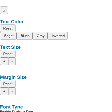
x
Text Color
Reset
Bright
Blues
Gray
Inverted
Text Size
Reset
+
-
Margin Size
Reset
+
-
Font Type
Enable Dyslexic Font