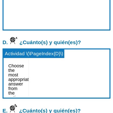
D.
¿Cuánto(s) y quién(es)?
Actividad \(\PageIndex{D}\)
E.
¿Cuánto(s) y quién(es)?