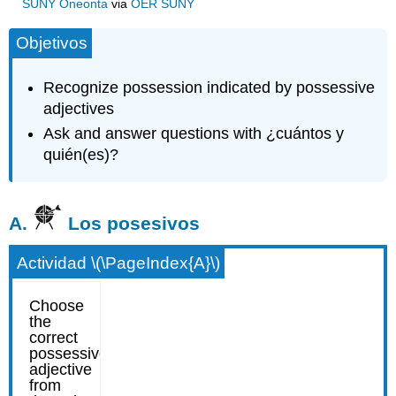
SUNY Oneonta
via
OER SUNY
Objetivos
Recognize possession indicated by possessive
adjectives
Ask and answer questions with ¿cuántos y
quién(es)?
A.
Los posesivos
Actividad \(\PageIndex{A}\)