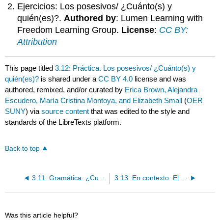
Ejercicios: Los posesivos/ ¿Cuánto(s) y
quién(es)?.
Authored by
: Lumen Learning with
Freedom Learning Group.
License
:
CC BY:
Attribution
This page titled
3.12: Práctica. Los posesivos/ ¿Cuánto(s) y
quién(es)?
is shared under a
CC BY 4.0
license and was
authored, remixed, and/or curated by
Erica Brown, Alejandra
Escudero, María Cristina Montoya, and Elizabeth Small
(
OER
SUNY
) via
source content
that was edited to the style and
standards of the LibreTexts platform.
Back to top
3.11: Gramática. ¿Cuánto(s) y quién(es)?
3.13: En contexto. El verbo tener
Was this article helpful?