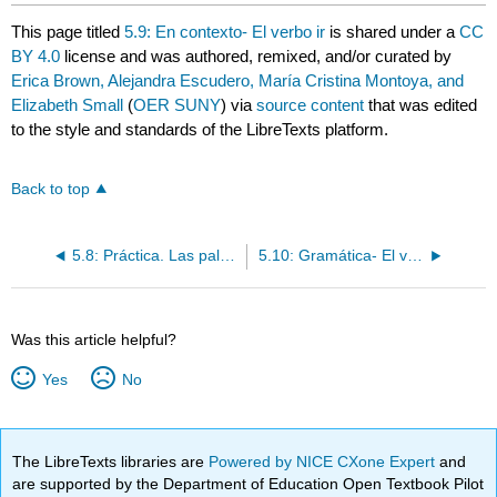
This page titled
5.9: En contexto- El verbo ir
is shared under a
CC
BY 4.0
license and was authored, remixed, and/or curated by
Erica Brown, Alejandra Escudero, María Cristina Montoya, and
Elizabeth Small
(
OER SUNY
) via
source content
that was edited
to the style and standards of the LibreTexts platform.
Back to top
5.8: Práctica. Las palabras indefinidas y negativas
5.10: Gramática- El verbo ir
Was this article helpful?
Yes
No
The LibreTexts libraries are
Powered by NICE CXone Expert
and
are supported by the Department of Education Open Textbook Pilot