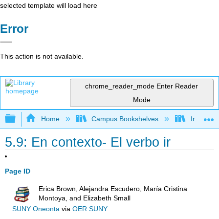
selected template will load here
Error
This action is not available.
chrome_reader_mode
Enter Reader
Mode
Expand/collapse global hierarchy
Home
Campus Bookshelves
Imperial 
5.9: En contexto- El verbo ir
Page ID
Erica Brown, Alejandra Escudero, María Cristina
Montoya, and Elizabeth Small
SUNY Oneonta
via
OER SUNY