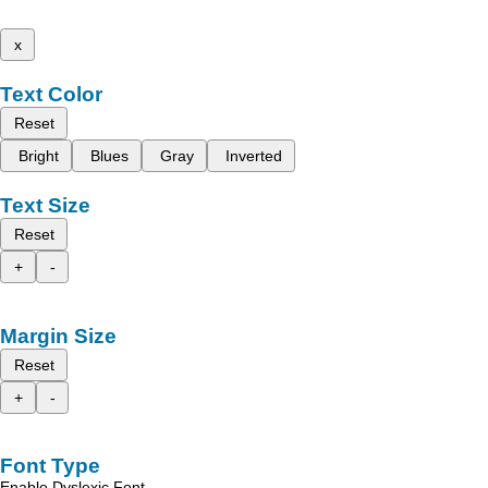
x
Text Color
Reset
Bright
Blues
Gray
Inverted
Text Size
Reset
+
-
Margin Size
Reset
+
-
Font Type
Enable Dyslexic Font