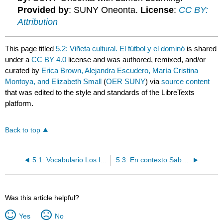
Provided by
: SUNY Oneonta.
License
:
CC BY:
Attribution
This page titled
5.2: Viñeta cultural. El fútbol y el dominó
is shared
under a
CC BY 4.0
license and was authored, remixed, and/or
curated by
Erica Brown, Alejandra Escudero, María Cristina
Montoya, and Elizabeth Small
(
OER SUNY
) via
source content
that was edited to the style and standards of the LibreTexts
platform.
Back to top
5.1: Vocabulario Los lugares y los edificios en una ciudad.
5.3: En contexto Saber y conocer
Was this article helpful?
Yes
No