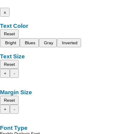
x
Text Color
Reset
Bright
Blues
Gray
Inverted
Text Size
Reset
+
-
Margin Size
Reset
+
-
Font Type
Enable Dyslexic Font