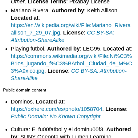
Other
.
License Terms
: Pixabay License
Mariano Rivera.
Authored by
: Keith Allison.
Located at
:
https://en.Wikipedia.org/wiki/File:Mariano_Rivera_
allison_7_29_07.jpg
.
License
:
CC BY-SA:
Attribution-ShareAlike
Playing futbol.
Authored by
: LEG95.
Located at
:
https://commons.wikimedia.org/wiki/File:Ni%C3%
B1os_jugando_f%C3%BAtbol,_Ciudad_de_M%C
3%A9xico.jpg
.
License
:
CC BY-SA: Attribution-
ShareAlike
Public domain content
Dominos.
Located at
:
https://pxhere.com/es/photo/1058704
.
License
:
Public Domain: No Known Copyright
Cultura: El fu00fatbol y el dominu00f3.
Authored
by
: SUNY Oneonta with Lumen Learning.