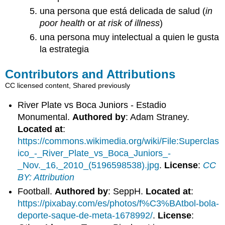
una persona que está delicada de salud (
in
poor health
or
at risk of illness
)
una persona muy intelectual a quien le gusta
la estrategia
Contributors and Attributions
CC licensed content, Shared previously
River Plate vs Boca Juniors - Estadio
Monumental.
Authored by
: Adam Straney.
Located at
:
https://commons.wikimedia.org/wiki/File:Superclas
ico_-_River_Plate_vs_Boca_Juniors_-
_Nov._16,_2010_(5196598538).jpg
.
License
:
CC
BY: Attribution
Football.
Authored by
: SeppH.
Located at
:
https://pixabay.com/es/photos/f%C3%BAtbol-bola-
deporte-saque-de-meta-1678992/
.
License
: