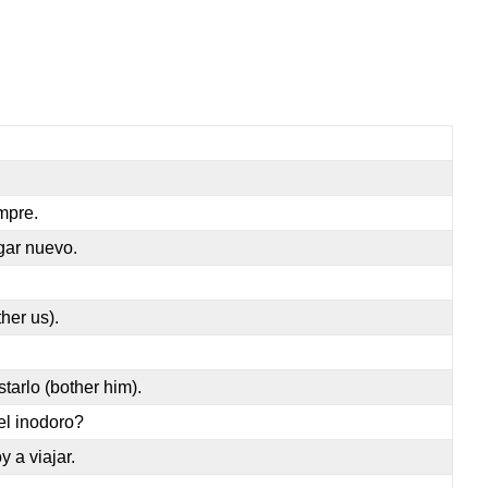
mpre.
gar nuevo.
her us).
tarlo (bother him).
el inodoro?
 a viajar.