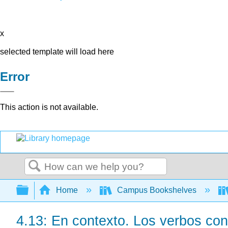
x
selected template will load here
Error
This action is not available.
Search
Expand/collapse global hierarchy
Home
Campus Bookshelves
4.13: En contexto. Los verbos con