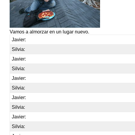
Vamos a almorzar en un lugar nuevo.
Javier:
Silvia:
Javier:
Silvia:
Javier:
Silvia:
Javier:
Silvia:
Javier:
Silvia: