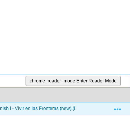
chrome_reader_mode
Enter Reader Mode
Exp
ish I - Vivir en las Fronteras (new) (DO NOT USE)
4: