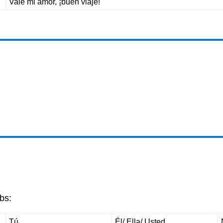
Vale mi amor, ¡buen viaje!
bs:
Tú
Él/ Ella/ Usted