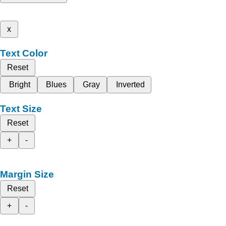
x
Text Color
Reset
Bright
Blues
Gray
Inverted
Text Size
Reset
+
-
Margin Size
Reset
+
-