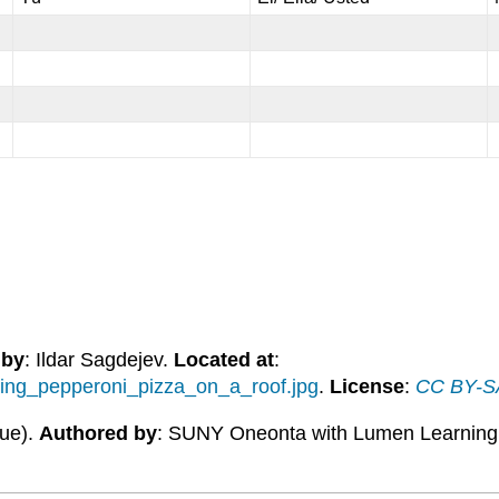
 by
: Ildar Sagdejev.
Located at
:
ting_pepperoni_pizza_on_a_roof.jpg
.
License
:
CC BY-SA:
-ue).
Authored by
: SUNY Oneonta with Lumen Learning