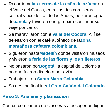
Recorrieron
las tierras de la caña de azúcar
en
el Valle del Cauca, entre las dos cordilleras
central y occidental de los Andes, bebieron agua
de
panela
y tuvieron energía para continuar su
viaje por carro.
Se maravillaron con el
Valle del Cocora
. Allí se
deleitaron con el café auténtico de la
zona
montañosa cafetera colombiana.
Siguieron hasta
Medellín
donde visitaron museos
y vivieron
la feria de las flores y los silleteros
.
No pasaron por
Bogotá,
la capital de Colombia
porque fueron directo a por avión.
Trabajaron en
Santa Marta
,
Colombia.
Su destino final fue
el Gran Cañón del Colorado.
Paso 3: Análisis y planeación
Con un compañero de clase vas a escoger un lugar