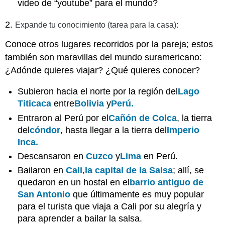
video de “youtube” para el mundo?
2.
Expande tu conocimiento (tarea para la casa):
Conoce otros lugares recorridos por la pareja; estos
también son maravillas del mundo suramericano:
¿Adónde quieres viajar? ¿Qué quieres conocer?
Subieron hacia el norte por la región del
Lago
Titicaca
entre
Bolivia
y
Perú.
Entraron al Perú por el
Cañón de Colca
, la tierra
del
cóndor
, hasta llegar a la tierra del
Imperio
Inca.
Descansaron en
Cuzco
y
Lima
en Perú.
Bailaron en
Cali
,
la capital de la Salsa
; allí, se
quedaron en un hostal en el
barrio antiguo de
San Antonio
que últimamente es muy popular
para el turista que viaja a Cali por su alegría y
para aprender a bailar la salsa.