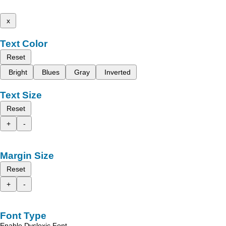
x
Text Color
Reset
Bright
Blues
Gray
Inverted
Text Size
Reset
+
-
Margin Size
Reset
+
-
Font Type
Enable Dyslexic Font