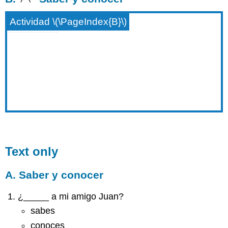
Actividad \(\PageIndex{B}\)
Text only
A. Saber y conocer
¿_____ a mi amigo Juan?
sabes
conoces