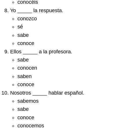
conocéis
Yo _____ la respuesta.
conozco
sé
sabe
conoce
Ellos _____ a la profesora.
sabe
conocen
saben
conoce
Nosotros _____ hablar español.
sabemos
sabe
conoce
conocemos