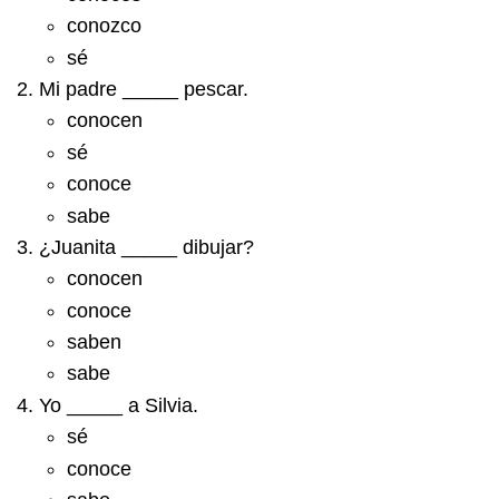
conozco
sé
Mi padre _____ pescar.
conocen
sé
conoce
sabe
¿Juanita _____ dibujar?
conocen
conoce
saben
sabe
Yo _____ a Silvia.
sé
conoce