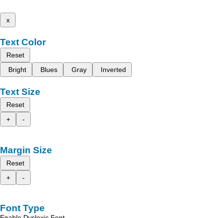
x
Text Color
Reset
Bright
Blues
Gray
Inverted
Text Size
Reset
+
-
Margin Size
Reset
+
-
Font Type
Enable Dyslexic Font