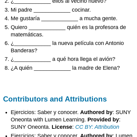
¿____________ ellos al vecino nuevo?
Mi padre ____________ cocinar.
Me gustaría ____________ a mucha gente.
Quiero ____________ quién es la profesora de
matemáticas.
¿____________ la nueva película con Antonio
Banderas?
¿____________ a qué hora llega el avión?
¿A quién ____________ la madre de Elena?
Contributors and Attributions
Ejercicios: Saber y conocer.
Authored by
: SUNY
Oneonta with Lumen Learning.
Provided by
:
SUNY Oneonta.
License
:
CC BY: Attribution
Ejercicios: Saber y conocer.
Authored by
: Lumen