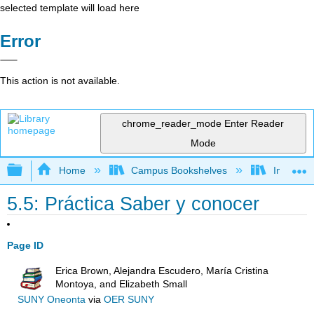
selected template will load here
Error
This action is not available.
chrome_reader_mode
Enter Reader
Mode
Expand/collapse global hierarchy
Home
Campus Bookshelves
Imperial 
5.5: Práctica Saber y conocer
Page ID
Erica Brown, Alejandra Escudero, María Cristina
Montoya, and Elizabeth Small
SUNY Oneonta
via
OER SUNY