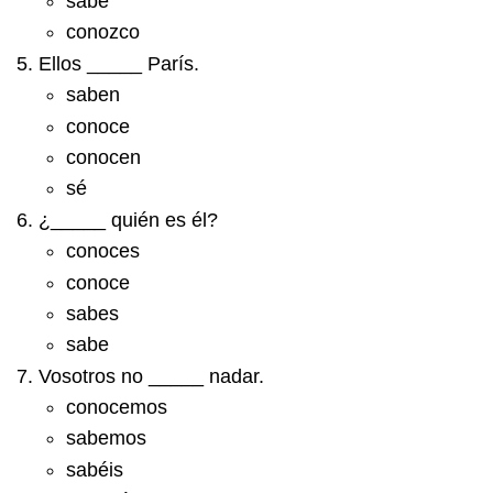
sabe
conozco
Ellos _____ París.
saben
conoce
conocen
sé
¿_____ quién es él?
conoces
conoce
sabes
sabe
Vosotros no _____ nadar.
conocemos
sabemos
sabéis