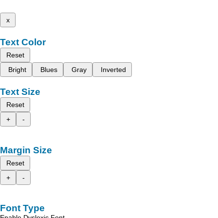
x
Text Color
Reset
Bright
Blues
Gray
Inverted
Text Size
Reset
+
-
Margin Size
Reset
+
-
Font Type
Enable Dyslexic Font