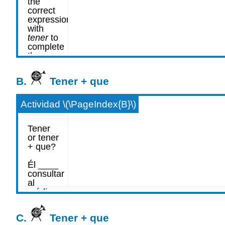
B.
Tener + que
Actividad \(\PageIndex{B}\)
C.
Tener + que