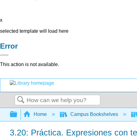
x
selected template will load here
Error
This action is not available.
Search
Expand/collapse global hierarchy
Home
Campus Bookshelves
3.20: Práctica. Expresiones con t