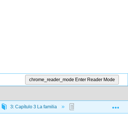
chrome_reader_mode
Enter Reader Mode
Exp
3: Capítulo 3 La familia
3.20: Práctica. Expresio