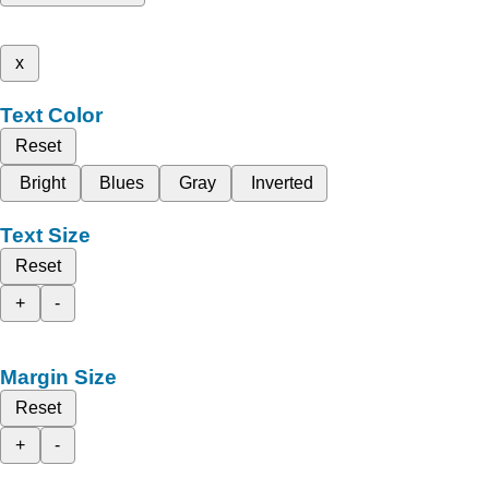
x
Text Color
Reset
Bright
Blues
Gray
Inverted
Text Size
Reset
+
-
Margin Size
Reset
+
-