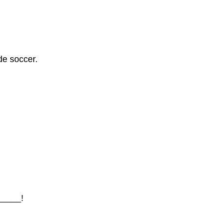
de soccer.
_____!