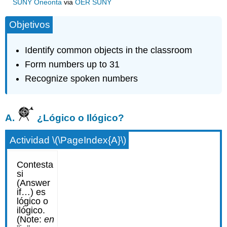
SUNY Oneonta
via
OER SUNY
Objetivos
Identify common objects in the classroom
Form numbers up to 31
Recognize spoken numbers
A.
¿Lógico o Ilógico?
Actividad \(\PageIndex{A}\)