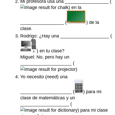
Mi profesora usa una _________________ (
) en la
_________________ (
) de la
clase.
Rodrigo: ¿Hay una ___________________ (
) en tu clase?
Miguel: No, pero hay un
____________________ (
)
Yo necesito (
need
) una
____________________ (
) para mi
clase de matemáticas y un
___________________ (
) para mi clase