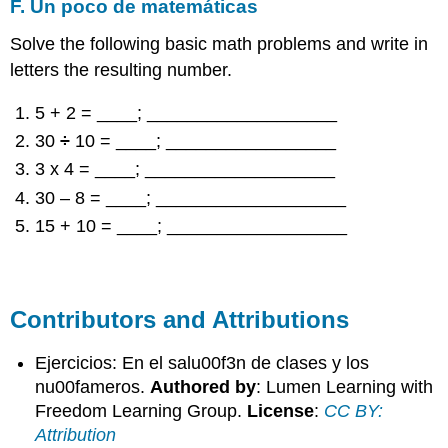
F. Un poco de matemáticas
Solve the following basic math problems and write in
letters the resulting number.
5 + 2 = ____; ___________________
30
÷
10 = ____; _________________
3 x 4 = ____; ___________________
30 – 8 = ____; ___________________
15 + 10 = ____; __________________
Contributors and Attributions
Ejercicios: En el salu00f3n de clases y los
nu00fameros.
Authored by
: Lumen Learning with
Freedom Learning Group.
License
:
CC BY:
Attribution