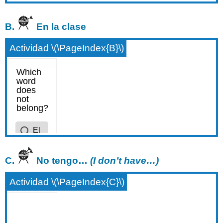
B.
En la clase
Actividad \(\PageIndex{B}\)
C.
No tengo…
(I don’t have…)
Actividad \(\PageIndex{C}\)