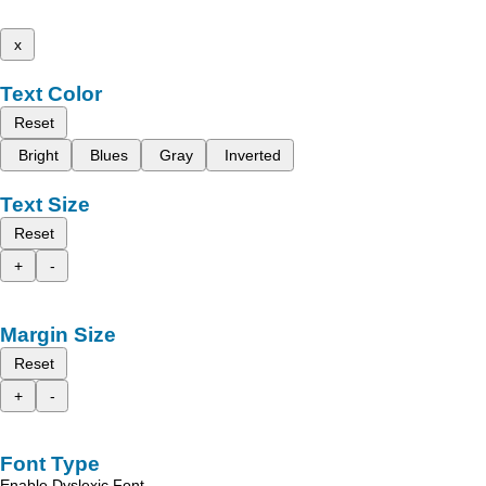
x
Text Color
Reset
Bright
Blues
Gray
Inverted
Text Size
Reset
+
-
Margin Size
Reset
+
-
Font Type
Enable Dyslexic Font