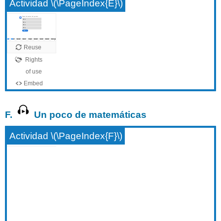
Actividad \(\PageIndex{E}\)
F.
Un poco de matemáticas
Actividad \(\PageIndex{F}\)