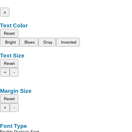
x
Text Color
Reset
Bright
Blues
Gray
Inverted
Text Size
Reset
+
-
Margin Size
Reset
+
-
Font Type
Enable Dyslexic Font