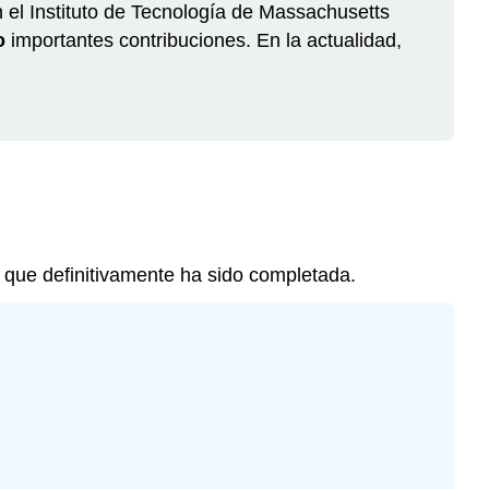
 el Instituto de Tecnología de Massachusetts
usamos
o
importantes contribuciones. En la actualidad,
este
tiempo
verbal?
¿Cómo
se
conjugan
los
verbos
regulares
en
 que definitivamente ha sido completada.
el
pretérito?
¿Cómo
se
conjugan
los
verbos
irregulares
en