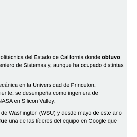
la
industria
de
la
tecnología
en
2017,
según
olitécnica del Estado de California donde
obtuvo
CNET
niero de Sistemas y, aunque ha ocupado distintas
en
Español
Presentación
mecánica en la Universidad de Princeton.
del
almente, se desempeña como ingeniera de
pretérito
a NASA en
Silicon Valley
.
y
sus
ado de Washington (WSU) y desde mayo de este año
usos
fue
una de las líderes del equipo en Google que
A
ver…
¿Cuándo