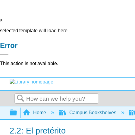
x
selected template will load here
Error
This action is not available.
Search
Expand/collapse global hierarchy
Home
Campus Bookshelves
2.2: El pretérito