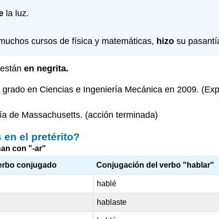
e
la luz.
uchos cursos de física y matemáticas,
hizo
su pasantí
o están
en negrita.
 grado en Ciencias e Ingeniería Mecánica en 2009. (Ex
gía de Massachusetts. (acción terminada)
en el pretérito?
nan con "-ar"
verbo conjugado
Conjugación del verbo "hablar"
hablé
hablaste