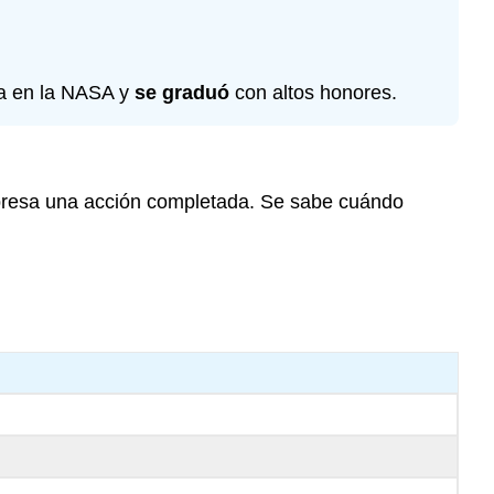
el
pretérito?
Ejemplos
a en la NASA y
se graduó
con altos honores.
de
verbos
irregulares
con
presa una acción completada. Se sabe cuándo
cambio
en
la
raíz
en
el
pretérito
El
pretérito
de
los
verbos