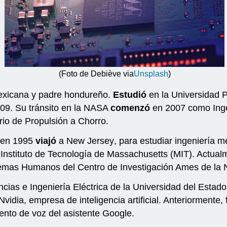
(Foto de Debiève via
Unsplash
)
exicana y padre hondureño.
Estudió
en la Universidad P
009. Su tránsito en la NASA
comenzó
en 2007 como Inge
orio de Propulsión a Chorro.
 en 1995
viajó
a
New Jersey
, para estudiar ingeniería 
 Instituto de Tecnología de Massachusetts (MIT). Actu
istemas Humanos del Centro de Investigación Ames de l
ncias e Ingeniería Eléctrica de la Universidad del Est
vidia, empresa de inteligencia artificial. Anteriormente,
ento de voz del asistente Google.