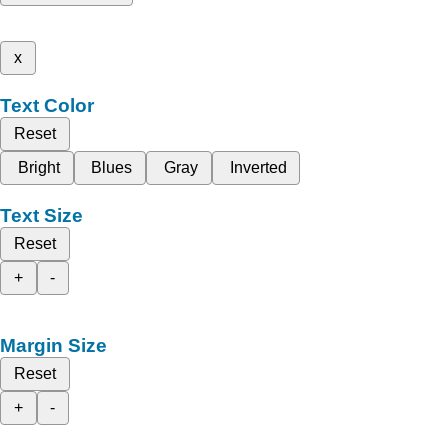
x
Text Color
Reset
Bright
Blues
Gray
Inverted
Text Size
Reset
+
-
Margin Size
Reset
+
-