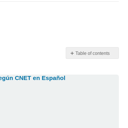
Table of contents
Ejemplo
del
pretérito:
, según CNET en Español
Lectura
(Algunos
de)
Los
latinos
más
influyentes
de