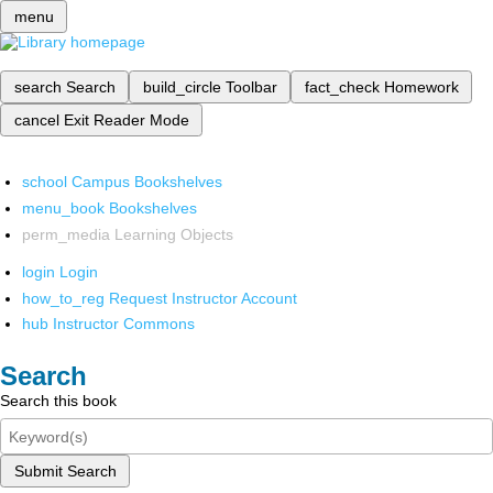
menu
search
Search
build_circle
Toolbar
fact_check
Homework
cancel
Exit Reader Mode
school
Campus Bookshelves
menu_book
Bookshelves
perm_media
Learning Objects
login
Login
how_to_reg
Request Instructor Account
hub
Instructor Commons
Search
Search this book
Submit Search