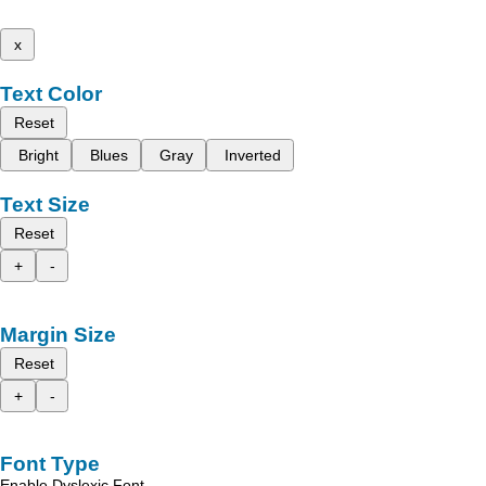
x
Text Color
Reset
Bright
Blues
Gray
Inverted
Text Size
Reset
+
-
Margin Size
Reset
+
-
Font Type
Enable Dyslexic Font