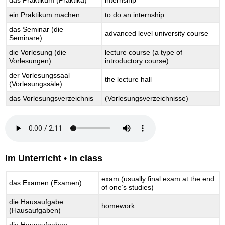
das Praktikum (Praktika)
internship
ein Praktikum machen
to do an internship
das Seminar (die
advanced level university course
Seminare)
die Vorlesung (die
lecture course (a type of
Vorlesungen)
introductory course)
der Vorlesungssaal
the lecture hall
(Vorlesungssäle)
das Vorlesungsverzeichnis
(Vorlesungsverzeichnisse)
Im Unterricht
•
In class
exam (usually final exam at the end
das Examen (Examen)
of one’s studies)
die Hausaufgabe
homework
(Hausaufgaben)
die Hausaufgaben