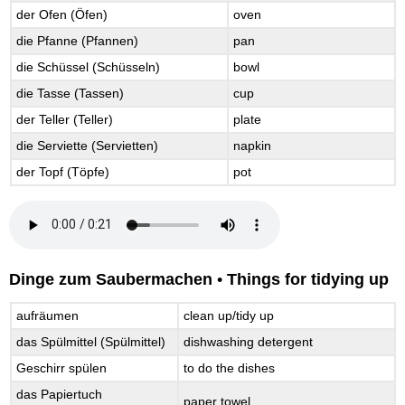
der Ofen (Öfen)
oven
die Pfanne (Pfannen)
pan
die Schüssel (Schüsseln)
bowl
die Tasse (Tassen)
cup
der Teller (Teller)
plate
die Serviette (Servietten)
napkin
der Topf (Töpfe)
pot
Dinge zum Saubermachen
•
Things for tidying up
aufräumen
clean up/tidy up
das Spülmittel (Spülmittel)
dishwashing detergent
Geschirr spülen
to do the dishes
das Papiertuch
paper towel