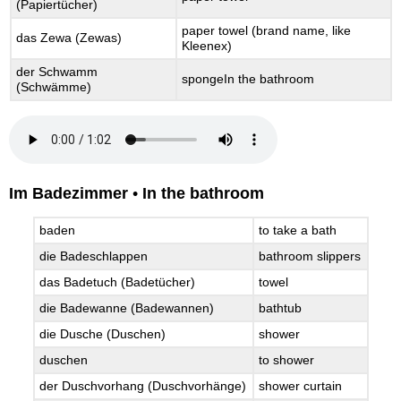
(Papiertücher)
paper towel (brand name, like
das Zewa (Zewas)
Kleenex)
der Schwamm
spongeIn the bathroom
(Schwämme)
Im Badezimmer
•
In the bathroom
baden
to take a bath
die Badeschlappen
bathroom slippers
das Badetuch (Badetücher)
towel
die Badewanne (Badewannen)
bathtub
die Dusche (Duschen)
shower
duschen
to shower
der Duschvorhang (Duschvorhänge)
shower curtain