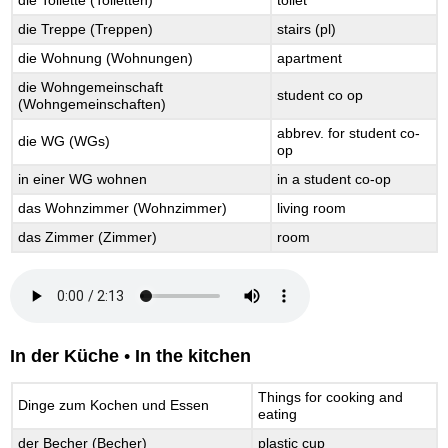
die Toilette (Toiletten)
toilet
die Treppe (Treppen)
stairs (pl)
die Wohnung (Wohnungen)
apartment
die Wohngemeinschaft
student co op
(Wohngemeinschaften)
abbrev. for student co-
die WG (WGs)
op
in einer WG wohnen
in a student co-op
das Wohnzimmer (Wohnzimmer)
living room
das Zimmer (Zimmer)
room
In der Küche
•
In the kitchen
Things for cooking and
Dinge zum Kochen und Essen
eating
der Becher (Becher)
plastic cup