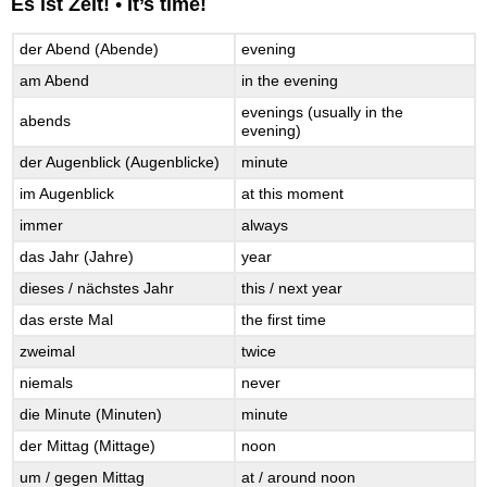
Es ist Zeit!
•
It’s time!
der Abend (Abende)
evening
am Abend
in the evening
evenings (usually in the
abends
evening)
der Augenblick (Augenblicke)
minute
im Augenblick
at this moment
immer
always
das Jahr (Jahre)
year
dieses / nächstes Jahr
this / next year
das erste Mal
the first time
zweimal
twice
niemals
never
die Minute (Minuten)
minute
der Mittag (Mittage)
noon
um / gegen Mittag
at / around noon