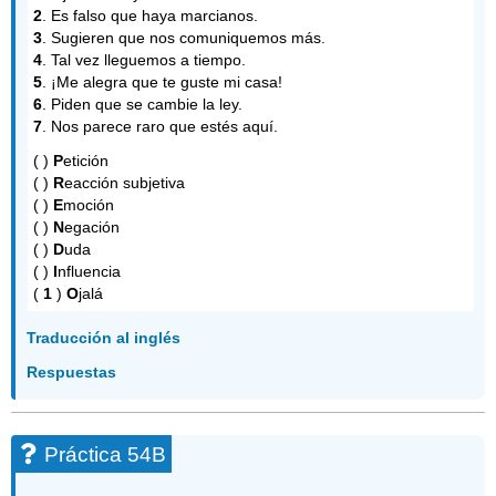
2
. Es falso que haya marcianos.
3
. Sugieren que nos comuniquemos más.
4
. Tal vez lleguemos a tiempo.
5
. ¡Me alegra que te guste mi casa!
6
. Piden que se cambie la ley.
7
. Nos parece raro que estés aquí.
( )
P
etición
( )
R
eacción subjetiva
( )
E
moción
( )
N
egación
( )
D
uda
( )
I
nfluencia
(
1
)
O
jalá
Traducción al inglés
Respuestas
Práctica 54B