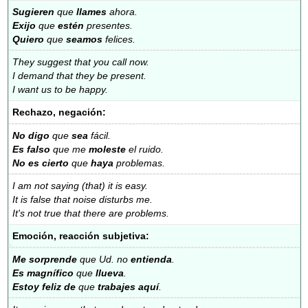
Sugieren
que
llames
ahora.
Exijo
que
estén
presentes.
Quiero
que
seamos
felices.
They suggest that you call now.
I demand that they be present.
I want us to be happy.
Rechazo, negación:
No digo
que
sea
fácil.
Es falso
que me
moleste
el ruido.
No es cierto
que
haya
problemas.
I am not saying (that) it is easy.
It is false that noise disturbs me.
It's not true that there are problems.
Emoción, reacción subjetiva:
Me sorprende
que Ud. no
entienda
.
Es magnífico
que
llueva
.
Estoy feliz de
que
trabajes aquí
.