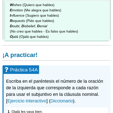
W
ishes
(Quiero que hables)
E
motion
(Me alegra que hables)
I
nfluence
(Sugiero que hables)
R
equests
(Pido que hables)
D
oubt,
D
isbelief,
D
enial
(No creo que hables - Es falso que hables)
O
jalá
(Ojalá que hables)
¡A practicar!
Práctica 54A
Escriba en el paréntesis el número de la oración
de la izquierda que corresponde a cada razón
para usar el subjuntivo en la cláusula nominal.
[
Ejercicio interactivo
] (
Diccionario
).
1
. Ojalá les vaya bien.