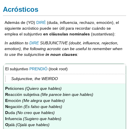
Acrósticos
Además de (YO)
DIRÉ
(duda, influencia, rechazo, emoción), el
siguiente acróstico puede ser útil para recordar cuándo se
emplea el subjuntivo
en cláusulas nominales
(sustantivas):
In addition to
DIRE
SUBJUNCTIVE (doubt, influence, rejection,
emotion), the following acrostic can be useful to remember when
to use the subjunctive
in noun clauses
:
El subjuntivo
PRENDIÓ
(
took root
)
Subjunctive, the WEIRDO
P
eticiones
(Quiero que hables)
R
eacción subjetiva
(Me parece bien que hables)
E
moción
(Me alegra que hables)
N
egación
(Es falso que hables)
D
uda
(No creo que hables)
I
nfuencia
(Sugiero que hables)
O
jalá
(Ojalá que hables)