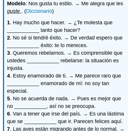
Modelo
: Nos gusta tu estilo. → Me alegra que les
guste
. (
Diccionario
)
1
. Hay mucho que hacer. → ¿Te molesta que
___________ tanto que hacer?
2
. No sé si tendré éxito. → De verdad espero que
___________ éxito: te lo mereces.
3
. Queremos rebelarnos. → Es comprensible que
ustedes ___________ rebelarse: la situación es
injusta.
4
. Estoy enamorado de ti. → Me parece raro que
___________ enamorado de mí: no soy tan
especial.
5
. No se acuerda de nada. → Pues es mejor que
no ___________, así no se preocupa.
6
. Van a tener que irse del país. → Es una lástima
que se ___________ que ir. Parecen felices aquí.
7
. Las aves están migrando antes de lo normal. →