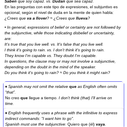
Saben
que soy capaz. vs.
Dudan
que sea capaz.
En las preguntas con este tipo de expresiones, el subjuntivo es
opcional, según el nivel de duda en la mente de quien habla:
¿Crees que
va a llover
? ≈ ¿Crees que
llueva
?
• In general, expressions of belief or certainty are not followed by
the subjunctive, while those indicating disbelief or uncertainty,
are:
It's true that you live well. vs. It's false that you live well.
I think it's going to rain. vs. I don't think it's going to rain.
They know I'm capable vs. They doubt I'm capable.
In questions, the clause may or may not involve a subjunctive,
depending on the doubt in the mind of the speaker.
Do you think it's going to rain? ≈ Do you think it might rain?
♦ Spanish may not omit the relative
que
as English often omits
“that”.
No creo
que
llegue a tiempo.
I don't think (that) I'll arrive on
time.
♦ English frequently uses a phrase with the infinitive to express
indirect commands: "I want him to go".
Spanish must use the subjunctive:
Quiero que (él)
vaya
.