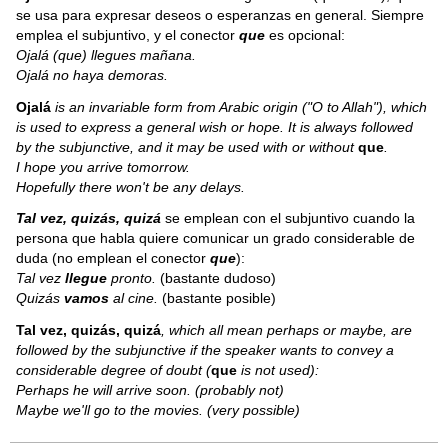
se usa para expresar deseos o esperanzas en general. Siempre
emplea el subjuntivo, y el conector
que
es opcional:
Ojalá (que) llegues mañana.
Ojalá no haya demoras.
Ojalá
is an invariable form from Arabic origin ("O to Allah"), which
is used to express a general wish or hope. It is always followed
by the subjunctive, and it may be used with or without
que
.
I hope you arrive tomorrow.
Hopefully there won't be any delays.
Tal vez, quizás, quizá
se emplean con el subjuntivo cuando la
persona que habla quiere comunicar un grado considerable de
duda (no emplean el conector
que
):
Tal vez
llegue
pronto.
(bastante dudoso)
Quizás
vamos
al cine.
(bastante posible)
Tal vez, quizás, quizá
,
which all mean perhaps or maybe, are
followed by the subjunctive if the speaker wants to convey a
considerable degree of doubt (
que
is not used):
Perhaps he will arrive soon. (probably not)
Maybe we'll go to the movies. (very possible)