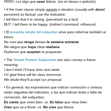
PERO: Les digo que
sean
felices.
(es mi deseo o petición)
• If the main clause simply
reports
a situation (usually with
decir
)
perceived as factual, use the Indicative:
I tell them that it is raining. (perceived as a fact)
BUT: I tell them to be happy. (indirect command, influence)
• El
presente simple del subjuntivo
sirve para referirse también al
futuro:
No creo que
tenga
tiempo
la semana entrante
.
Me alegra que
haya
clase
mañana
.
Dudamos que
acepten
la propuesta.
• The
Simple Present Subjunctive
can also convey a future
meaning:
I don't think I'll have time next week.
I'm glad there will be class tomorrow.
We doubt they'll accept our proposal.
• En general, las expresiones que indican convicción o certeza
están seguidas del indicativo, y las que indican duda o falta de
convicción, del subjuntivo:
Es cierto
que vives bien. vs.
Es falso
que vivas bien.
Creo
que va a llover. vs.
No creo
que llueva.