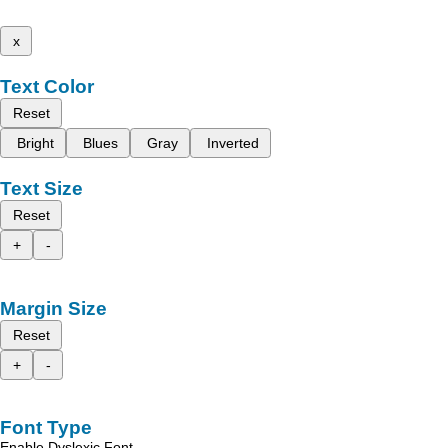
x
Text Color
Reset
Bright
Blues
Gray
Inverted
Text Size
Reset
+
-
Margin Size
Reset
+
-
Font Type
Enable Dyslexic Font