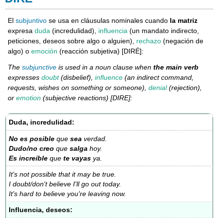
El
subjuntivo
se usa en cláusulas nominales cuando
la matriz
expresa
duda
(incredulidad),
influencia
(un mandato indirecto,
peticiones, deseos sobre algo o alguien),
rechazo
(negación de
algo) o
emoción
(reacción subjetiva) [DIRÉ]:
The
subjunctive
is used in a noun clause when
the main verb
expresses
doubt
(disbelief),
influence
(an indirect command,
requests, wishes on something or someone),
denial
(rejection),
or
emotion
(subjective reactions) [DIRE]:
Duda, incredulidad:
No es posible
que
sea
verdad.
Dudo/no creo
que
salga
hoy.
Es increíble
que
te vayas
ya.
It's not possible that it may be true.
I doubt/don't believe I'll go out today.
It's hard to believe you're leaving now.
Influencia, deseos: