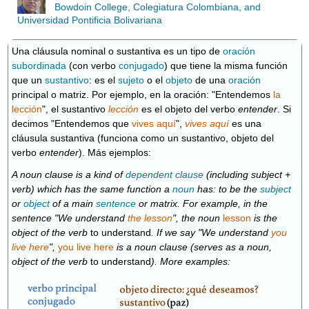
Bowdoin College, Colegiatura Colombiana, and
Universidad Pontificia Bolivariana
Una cláusula nominal o sustantiva es un tipo de
oración
subordinada
(con verbo
conjugado
) que tiene la misma función
que un
sustantivo
: es el
sujeto
o el
objeto
de una
oración
principal o matriz. Por ejemplo, en la oración: "Entendemos
la
lección
", el sustantivo
lección
es el objeto del verbo
entender
. Si
decimos "Entendemos que
vives aquí
",
vives aquí
es una
cláusula sustantiva (funciona como un sustantivo, objeto del
verbo
entender
). Más ejemplos:
A noun clause is a kind of
dependent clause
(including subject +
verb) which has the same function a
noun
has: to be the
subject
or
object
of a main
sentence
or matrix. For example, in the
sentence "We understand
the lesson
", the noun
lesson
is the
object of the verb
to understand
. If we say "We understand
you
live here
",
you live here
is a noun clause (serves as a noun,
object of the verb
to understand
). More examples: