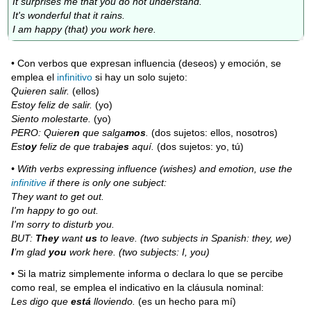
It surprises me that you do not understand.
It's wonderful that it rains.
I am happy (that) you work here.
• Con verbos que expresan influencia (deseos) y emoción, se
emplea el
infinitivo
si hay un solo sujeto:
Quieren salir.
(ellos)
Estoy feliz de salir.
(yo)
Siento molestarte.
(yo)
PERO: Quiere
n
que salga
mos
.
(dos sujetos: ellos, nosotros)
Est
oy
feliz de que trabaj
es
aquí.
(dos sujetos: yo, tú)
• With verbs expressing influence (wishes) and emotion, use the
infinitive
if there is only one subject:
They want to get out.
I'm happy to go out.
I'm sorry to disturb you.
BUT:
They
want
us
to leave. (two subjects in Spanish: they, we)
I
’m glad
you
work here. (two subjects: I, you)
• Si la matriz simplemente informa o declara lo que se percibe
como real, se emplea el indicativo en la cláusula nominal:
Les digo que
está
lloviendo.
(es un hecho para mí)