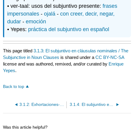
• ver-taal: usos del subjuntivo presente:
frases
impersonales
-
ojalá
-
con creer, decir, negar,
dudar
-
emoción
• Yepes:
práctica del subjuntivo en español
This page titled
3.1.3: El subjuntivo en cláusulas nominales / The
Subjunctive in Noun Clauses
is shared under a
CC BY-NC-SA
license and was authored, remixed, and/or curated by
Enrique
Yepes
.
Back to top
3.1.2: Exhortaciones- vamos, que vaya él, que te vaya bien
3.1.4: El subjuntivo en cláusulas adjetivas / The Subjunctive in Adjective Clauses
Was this article helpful?