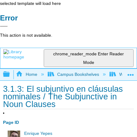
selected template will load here
Error
This action is not available.
chrome_reader_mode
Enter Reader
Mode
Expand/collapse global hierarchy
Home
Campus Bookshelves
Whitworth
3.1.3: El subjuntivo en cláusulas
nominales / The Subjunctive in
Noun Clauses
Page ID
Enrique Yepes