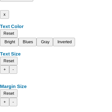
x
Text Color
Reset
Bright
Blues
Gray
Inverted
Text Size
Reset
+
-
Margin Size
Reset
+
-