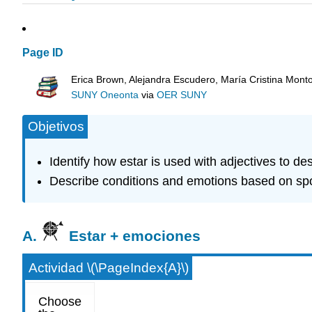
Page ID
Erica Brown, Alejandra Escudero, María Cristina Mont
SUNY Oneonta
via
OER SUNY
Objetivos
Identify how estar is used with adjectives to d
Describe conditions and emotions based on s
A.
Estar + emociones
Actividad \(\PageIndex{A}\)