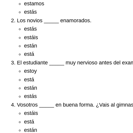
estamos
estás
Los novios _____ enamorados.
estás
estáis
están
está
El estudiante _____ muy nervioso antes del exa
estoy
está
están
estás
Vosotros _____ en buena forma. ¿Vais al gimna
estáis
está
están