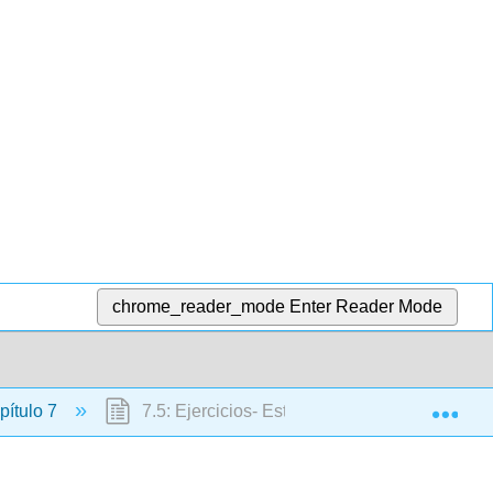
chrome_reader_mode
Enter Reader Mode
Exp
ítulo 7
7.5: Ejercicios- Estar + emociones