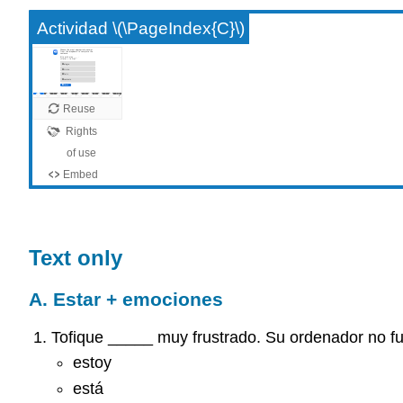
Actividad \(\PageIndex{C}\)
Text only
A. Estar + emociones
Tofique _____ muy frustrado. Su ordenador no f
estoy
está