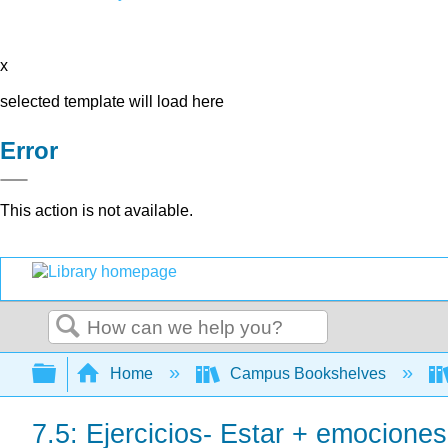
x
selected template will load here
Error
This action is not available.
Search
Expand/collapse global hierarchy
Home
Campus Bookshelves
7.5: Ejercicios- Estar + emociones