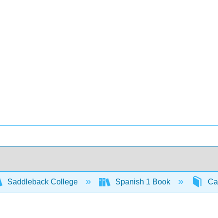
Saddleback College
Spanish 1 Book
Cap