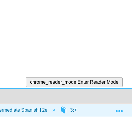
chrome_reader_mode
Enter Reader Mode
Exp
termediate Spanish I 2e
3: Capítulo 3- La salud física