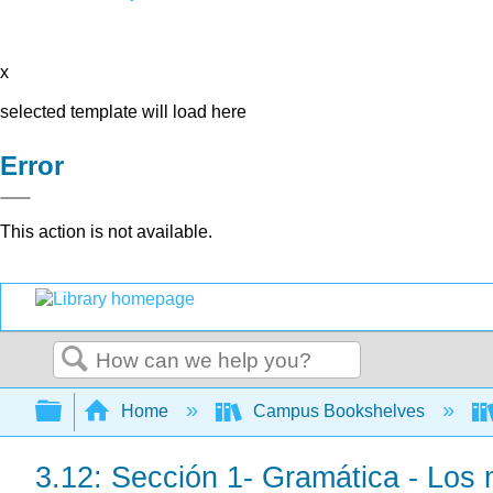
x
selected template will load here
Error
This action is not available.
Search
Expand/collapse global hierarchy
Home
Campus Bookshelves
3.12: Sección 1- Gramática - Los