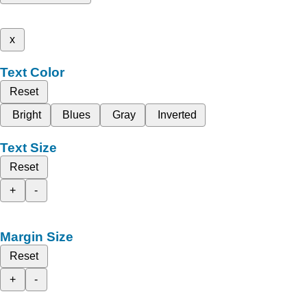
x
Text Color
Reset
Bright
Blues
Gray
Inverted
Text Size
Reset
+
-
Margin Size
Reset
+
-