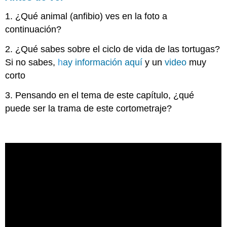
ver
1. ¿Qué animal (anfibio) ves en la foto a
Después
continuación?
de
ver
2. ¿Qué sabes sobre el ciclo de vida de las tortugas?
Si no sabes,
h
ay información aquí
y un
video
muy
corto
3. Pensando en el tema de este capítulo, ¿qué
puede ser la trama de este cortometraje?