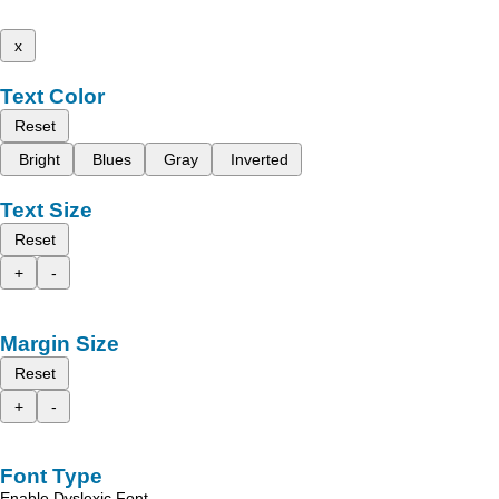
x
Text Color
Reset
Bright
Blues
Gray
Inverted
Text Size
Reset
+
-
Margin Size
Reset
+
-
Font Type
Enable Dyslexic Font