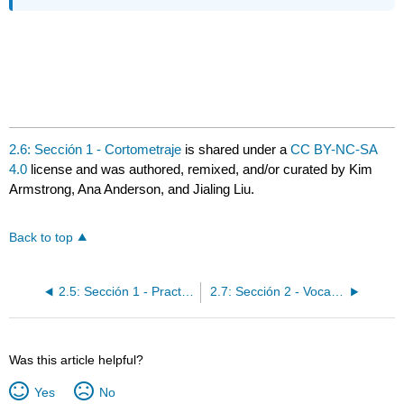
2.6: Sección 1 - Cortometraje
is shared under a
CC BY-NC-SA
4.0
license and was authored, remixed, and/or curated by Kim
Armstrong, Ana Anderson, and Jialing Liu.
Back to top
2.5: Sección 1 - Practicando con el pretérito y el imperfecto en narraciones
2.7: Sección 2 - Vocabulario 2- El medio ambiente
Was this article helpful?
Yes
No