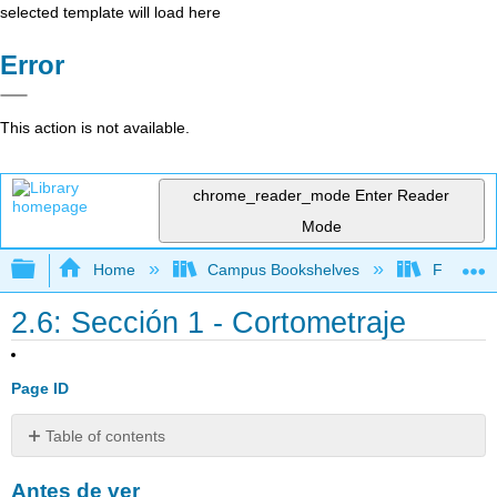
selected template will load here
Error
This action is not available.
chrome_reader_mode
Enter Reader
Mode
Expand/collapse global hierarchy
Home
Campus Bookshelves
Franklin 
2.6: Sección 1 - Cortometraje
Page ID
Table of contents
Antes
Antes de ver
de