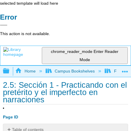
selected template will load here
Error
This action is not available.
chrome_reader_mode
Enter Reader
Mode
Expand/collapse global hierarchy
Home
Campus Bookshelves
Franklin 
2.5: Sección 1 - Practicando con el
pretérito y el imperfecto en
narraciones
Page ID
Table of contents