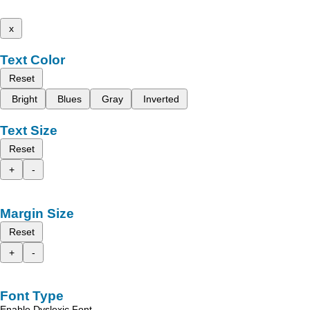
x
Text Color
Reset
Bright
Blues
Gray
Inverted
Text Size
Reset
+
-
Margin Size
Reset
+
-
Font Type
Enable Dyslexic Font