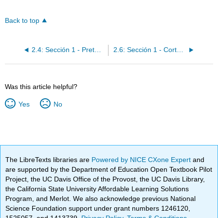
Back to top
2.4: Sección 1 - Pretérito e imperfecto
2.6: Sección 1 - Cortometraje
Was this article helpful?
Yes
No
The LibreTexts libraries are
Powered by NICE CXone Expert
and
are supported by the Department of Education Open Textbook Pilot
Project, the UC Davis Office of the Provost, the UC Davis Library,
the California State University Affordable Learning Solutions
Program, and Merlot. We also acknowledge previous National
Science Foundation support under grant numbers 1246120,
1525057, and 1413739.
Privacy Policy
.
Terms & Conditions
.